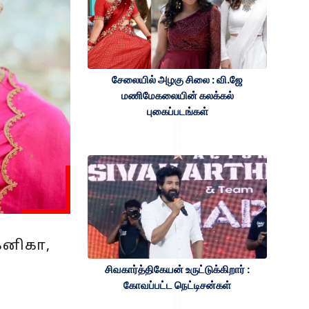
சேலையில் அழகு சிலை : வி.ஜே
மணிமேகலையின் கலக்கல்
புகைப்படங்கள்
கனிகா,
சிவகார்த்திகேயன் உருட்டுக்கிறார் :
கோவப்பட்ட நெட்டிசன்கள்