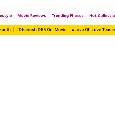
festyle
Movie Reviews
Trending Photos
Hot Collecti
ikanth
|
#Dhanush D55 Om Movie
|
#Love Oh Love Tease