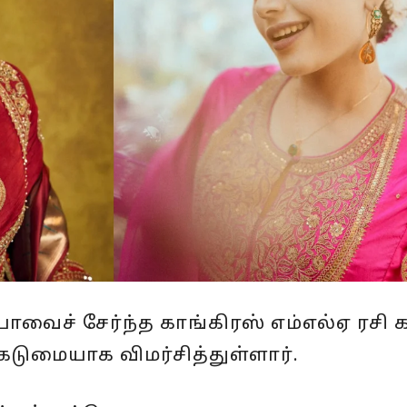
ாவைச் சேர்ந்த காங்கிரஸ் எம்எல்ஏ ரசி 
டுமையாக விமர்சித்துள்ளார்.