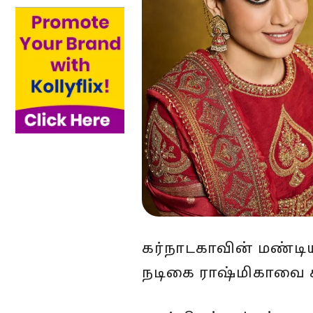
கர்நாடகாவின் மண்டிய
நடிகை ராஷ்மிகாவை க