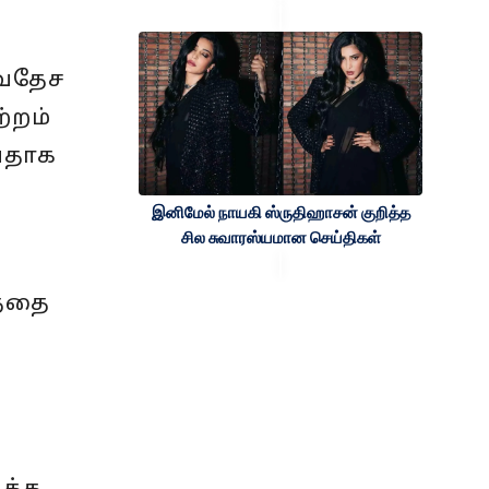
்வதேச
்றம்
ுவதாக
இனிமேல் நாயகி ஸ்ருதிஹாசன் குறித்த
சில சுவாரஸ்யமான செய்திகள்
த்தை