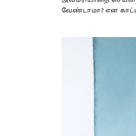
அவமரியாதை செய்கிறார
வேண்டாமா? என காட்ட