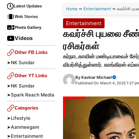
Latest Updates
Home
➺
Entertainment
➺
கவர்ச்சி புய
Web Stories
Entertainment
Photo Gallery
கவர்ச்சி புயலை சீண
Videos
ரசிகர்கள்
Other FB Links
கர்நாடகாவின் மண்டியாவைச் சேர்
➤
NK Sundar
விமர்சித்துள்ளார். காங்கிரஸ் எம்
Other YT Links
By
Kavinar Michael
Published On: March 4, 2025 1:27 p
➤
NK Sundar
➤
Spark Reach Media
Categories
➤
Lifestyle
➤
Aanmeegam
➤
Entertainment