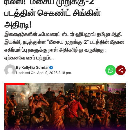
ரிலீஸ்! ‘மீசைய முறுக்கு-2’
படத்தின் செகண்ட் சிங்கிள்
அதிரடி!
இளைஞர்களின் ஃபேவரைட் ஸ்டார் ஹிப்ஹாப் தமிழா ஆதி
இயக்கி, நடித்துள்ள “மீசைய முறுக்கு-2” படத்தின் மீதான
எதிர்பார்ப்பு நாளுக்கு நாள் அதிகரித்து வருகிறது.
ஏற்கனவே டீசர் மற்றும்…
By
Kollyflix Sundar
Updated On: April 9, 2026 2:18 pm