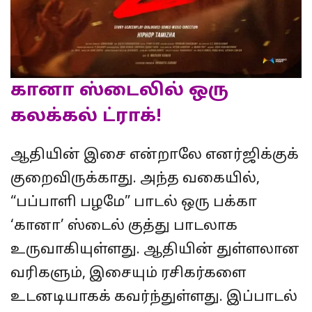
கானா ஸ்டைலில் ஒரு
கலக்கல் ட்ராக்!
ஆதியின் இசை என்றாலே எனர்ஜிக்குக்
குறைவிருக்காது. அந்த வகையில்,
“பப்பாளி பழமே” பாடல் ஒரு பக்கா
‘கானா’ ஸ்டைல் குத்து பாடலாக
உருவாகியுள்ளது. ஆதியின் துள்ளலான
வரிகளும், இசையும் ரசிகர்களை
உடனடியாகக் கவர்ந்துள்ளது. இப்பாடல்