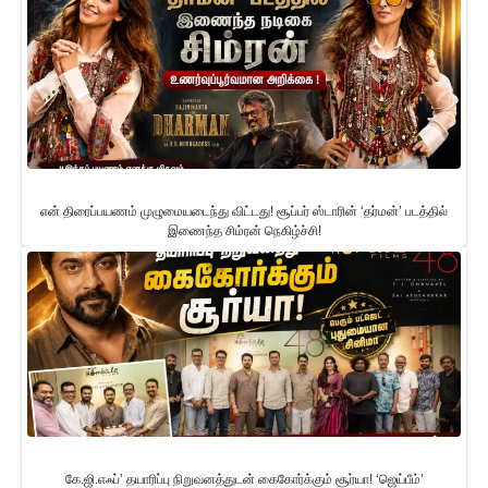
என் திரைப்பயணம் முழுமையடைந்து விட்டது! சூப்பர் ஸ்டாரின் ‘தர்மன்’ படத்தில்
இணைந்த சிம்ரன் நெகிழ்ச்சி!
கே.ஜி.எஃப்’ தயாரிப்பு நிறுவனத்துடன் கைகோர்க்கும் சூர்யா! ‘ஜெய்பீம்’