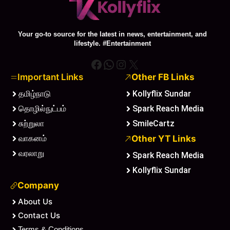
Your go-to source for the latest in news, entertainment, and
lifestyle. #Entertainment
Facebook
WhatsApp
Instagram
X
Important Links
Other FB Links
தமிழ்நாடு
Kollyflix Sundar
தொழில்நுட்பம்
Spark Reach Media
சுற்றுலா
SmileCartz
வாகனம்
Other YT Links
வரலாறு
Spark Reach Media
Kollyflix Sundar
Company
About Us
Contact Us
Terms & Conditions