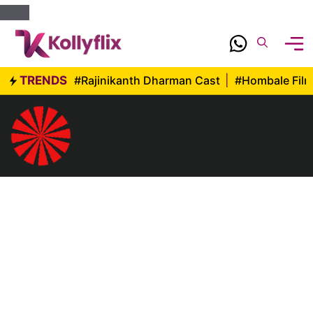
Skip
to
content
TRENDS
#Rajinikanth Dharman Cast
|
#Hombale Fil