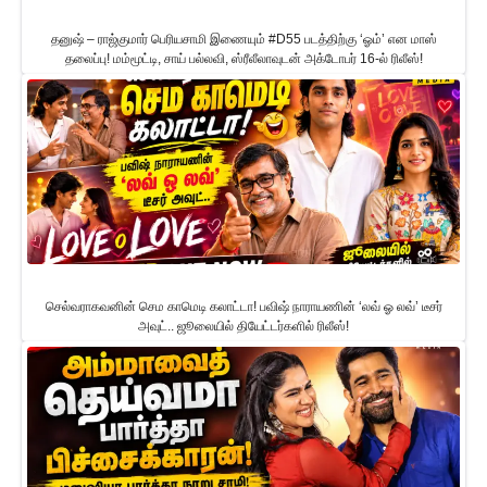
தனுஷ் – ராஜ்குமார் பெரியசாமி இணையும் #D55 படத்திற்கு ‘ஓம்’ என மாஸ்
தலைப்பு! மம்மூட்டி, சாய் பல்லவி, ஸ்ரீலீலாவுடன் அக்டோபர் 16-ல் ரிலீஸ்!
செல்வராகவனின் செம காமெடி கலாட்டா! பவிஷ் நாராயணின் ‘லவ் ஓ லவ்’ டீசர்
அவுட்.. ஜூலையில் தியேட்டர்களில் ரிலீஸ்!