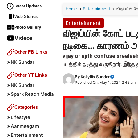
Latest Updates
Home
➺
Entertainment
➺
விஜய்யின் க
Web Stories
Entertainment
Photo Gallery
விஜய்யின் கோட் படத
Videos
நடிகை… காரணம் அ
Other FB Links
vijay or ajith confuse sreele
➤
NK Sundar
படத்தில் நடித்து வருகிறார். இந்த
Other YT Links
By
Kollyflix Sundar
Published On: May 1, 2024 2:45 am
➤
NK Sundar
➤
Spark Reach Media
Categories
➤
Lifestyle
➤
Aanmeegam
➤
Entertainment