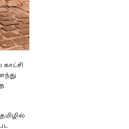
 காட்சி
ைந்து
்த
தமிழில்
 பட