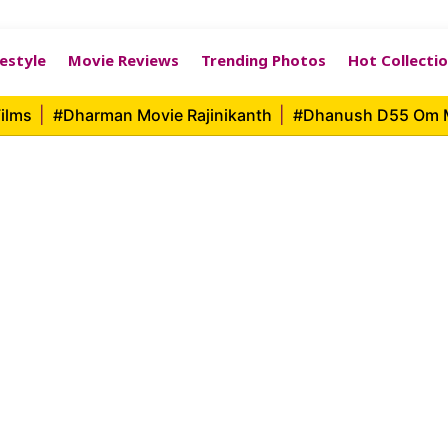
festyle
Movie Reviews
Trending Photos
Hot Collecti
ilms
|
#Dharman Movie Rajinikanth
|
#Dhanush D55 Om 