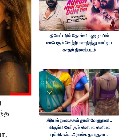
தியேட்டரில் தோல்வி : ஓடிடி-யில்
மாபெரும் வெற்றி -சாதித்து காட்டிய
காதல் திரைப்படம்
ு
ந்த
சீரியல் நடிகைகள் தான் வேணுமா!..
விரும்பி கேட்கும் சினிமா சினிமா
ா,
புள்ளிகள்… அவங்க தா புதுசா..