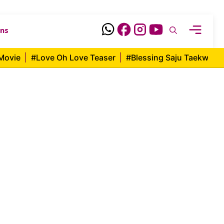
ons
Movie
|
#Love Oh Love Teaser
|
#Blessing Saju Taekwon