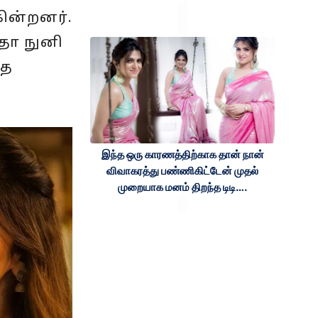
கின்றனர்.
்தா நுனி
தை
இந்த ஒரு காரணத்திற்காக தான் நான்
விவாகரத்து பண்ணிகிட்டேன் முதல்
முறையாக மனம் திறந்த டிடி….