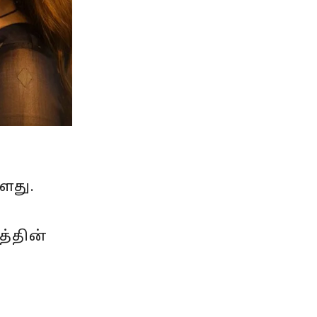
்
்ளது.
த்தின்