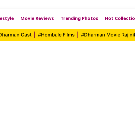
festyle
Movie Reviews
Trending Photos
Hot Collecti
 Dharman Cast
|
#Hombale Films
|
#Dharman Movie Rajin