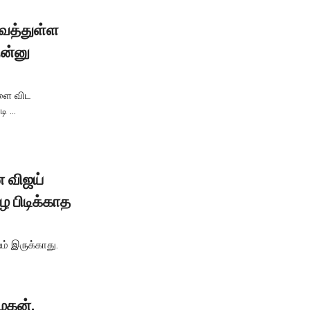
ைத்துள்ள
ுன்னு
ளை விட
 ...
 விஜய்
ை பிடிக்காத
் இருக்காது.
ழகன்,