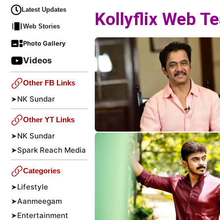
Latest Updates
Kollyflix Web T
Web Stories
Photo Gallery
Videos
Other FB Links
➤
NK Sundar
Other YT Links
➤
NK Sundar
➤
Spark Reach Media
Categories
➤
Lifestyle
➤
Aanmeegam
➤
Entertainment