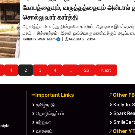
கோபத்தையும், வருத்தத்தையும் அன்பால் 
சொல்லுவார் கார்த்தி
அரவிந்த்சாமி வந்து நின்றாலே கம்பீரம்.. ஆளுமை இயக்குனர் 
மதம் – சித்தாந்தம் : இதன் ஒவ்வொரு உணர்வுக்கும் அடிப்பட
Kollyflix Web Team
|
August 2, 2024
1
2
3
4
…
26
Next
Important Links
Other FB
தமிழ்நாடு
Kollyflix 
தொழில்நுட்பம்
Spark Re
சுற்றுலா
SmileCar
style.
வாகனம்
Other YT