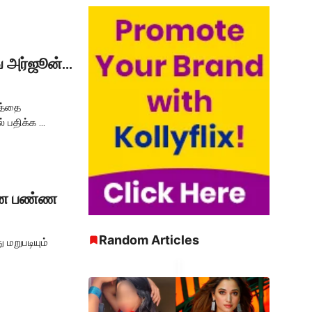
ங் அர்ஜூன்…
டத்தை
 பதிக்க ...
ன்ன பண்ண
Random Articles
 மறுபடியும்