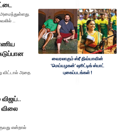
ட்டை
 அமைந்துள்ளது.
லில் ...
ண்ணிய
 கடுப்பான
வைரலாகும் ஸ்ரீ திவ்யாவின்
‘மெய்யழகன்’ ஷூட்டிங் ஸ்பாட்
புகைப்படங்கள் !
று விட்டால் அதை
விஜய்..
் விலை
்குவது என்றால்