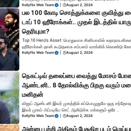
Kollyflix Web Team
|
August 2, 2024
பல 100 கோடி சொத்துக்களை குவித்து வ
டாப் 10 ஹீரோக்கள்.. முதல் இடத்தில் யார
தெரியுமா?
Top 10 Hero’s Asset: பொதுவாக சினிமாவில் கதாநாயகிக
ஹீரோக்கள் தான் கூடுதலாக சம்பளம் வாங்கிக் கொண்டு கோடி
Kollyflix Web Team
|
August 2, 2024
நெகட்டிவ் தலைப்பை வைத்து மோசம் போன
ஆண்டனி.. 8 தோல்விக்கு பிறகு வரும் மழ
மனிதன்
விஜய் ஆண்டனி இவர் முகத்தில் எப்பொழுதுமே ஒரு சந்தோஷம
இவர் முகம் அப்படியே செட் ஆகிடுச்சு. மக்களும் ஒரே ...
Kollyflix Web Team
|
August 2, 2024
அன்பை பற்றி அதிகம் பேசுகிற படம் மெய்ய