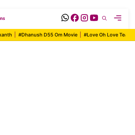
ons
ikanth
|
#Dhanush D55 Om Movie
|
#Love Oh Love Tease