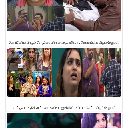
வெளியேறிய பிறகும் நெருப்பை பற்ற வைத்த ரவீந்தர் : பின்வாங்கிய விஜய் சேதுபதி
வாக்குவாதத்தில் சாச்சனா, சுனிதா, ஜாக்லின் : சரியாக கேட்ட விஜய் சேதுபதி