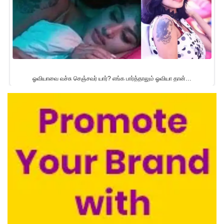
ஓவியாவை வச்சு செஞ்சவர் யார்? எங்க பார்த்தாலும் ஓவியா தான்…