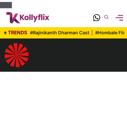
Skip
to
content
TRENDS
#Rajinikanth Dharman Cast
|
#Hombale Fil