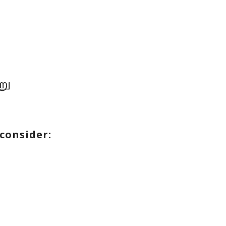
று
consider: