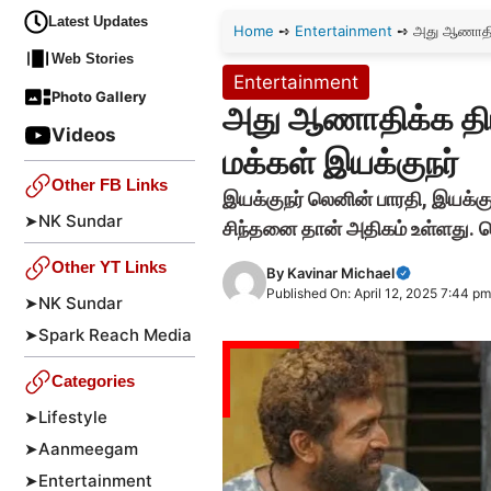
Latest Updates
Home
➺
Entertainment
➺
அது ஆணாதிக்
Web Stories
Entertainment
Photo Gallery
அது ஆணாதிக்க திம
Videos
மக்கள் இயக்குநர்
Other FB Links
இயக்குநர் லெனின் பாரதி, இயக்க
➤
NK Sundar
சிந்தனை தான் அதிகம் உள்ளது. பெ
Other YT Links
By
Kavinar Michael
Published On: April 12, 2025 7:44 pm
➤
NK Sundar
➤
Spark Reach Media
Categories
➤
Lifestyle
➤
Aanmeegam
➤
Entertainment