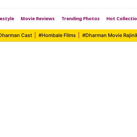
festyle
Movie Reviews
Trending Photos
Hot Collecti
 Dharman Cast
|
#Hombale Films
|
#Dharman Movie Rajin