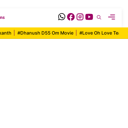
ons
ikanth
|
#Dhanush D55 Om Movie
|
#Love Oh Love Tease