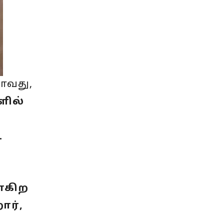
தாவது,
ளில்
.
்கிற
ார்,