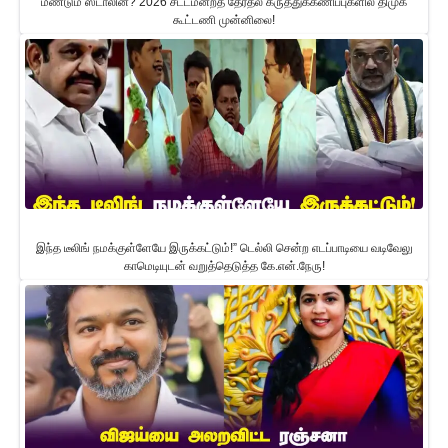
மீண்டும் ஸ்டாலின்? 2026 சட்டமன்றத் தேர்தல் கருத்துக்கணிப்புகளில் திமுக
கூட்டணி முன்னிலை!
இந்த டீலிங் நமக்குள்ளேயே இருக்கட்டும்!” டெல்லி சென்ற எடப்பாடியை வடிவேலு
காமெடியுடன் வறுத்தெடுத்த கே.என்.நேரு!