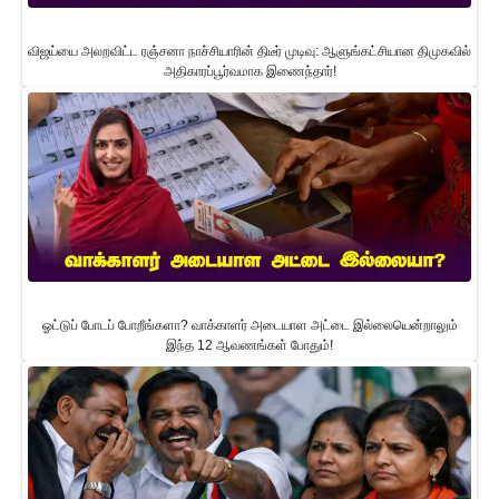
விஜய்யை அலறவிட்ட ரஞ்சனா நாச்சியாரின் திடீர் முடிவு: ஆளுங்கட்சியான திமுகவில்
அதிகாரப்பூர்வமாக இணைந்தார்!
ஓட்டுப் போடப் போறீங்களா? வாக்காளர் அடையாள அட்டை இல்லையென்றாலும்
இந்த 12 ஆவணங்கள் போதும்!