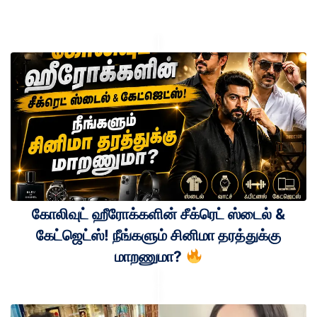
கோலிவுட் ஹீரோக்களின் சீக்ரெட் ஸ்டைல் &
கேட்ஜெட்ஸ்! நீங்களும் சினிமா தரத்துக்கு
மாறணுமா?