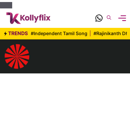
Skip
to
content
TRENDS
#Independent Tamil Song
|
#Rajinikanth D