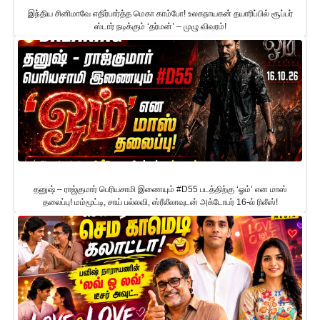
இந்திய சினிமாவே எதிர்பார்த்த மெகா காம்போ! உலகநாயகன் தயாரிப்பில் சூப்பர்
ஸ்டார் நடிக்கும் ‘தர்மன்’ – முழு விவரம்!
தனுஷ் – ராஜ்குமார் பெரியசாமி இணையும் #D55 படத்திற்கு ‘ஓம்’ என மாஸ்
தலைப்பு! மம்மூட்டி, சாய் பல்லவி, ஸ்ரீலீலாவுடன் அக்டோபர் 16-ல் ரிலீஸ்!