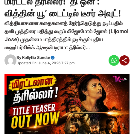
மிரட்டல் த்ரில்லர்! ‘தி ஒன் :
வித்தின் யூ’ டைட்டில் டீசர் அவுட்!
வித்தியாசமான கதைகளைத் தேர்ந்தெடுத்து நடிப்பதில்
தனி முத்திரை பதித்து வரும் லிஜோமோல் ஜோஸ் (Lijomol
Jose) முதன்மை பாத்திரத்தில் நடிக்கும் புதிய
ஹைப்பர்லிங்க் ஆக்ஷன் டிராமா த்ரில்லர்…
By
Kollyflix Sundar
Updated On: June 4, 2026 7:27 pm