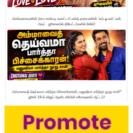
செல்வராகவனின் செம காமெடி கலாட்டா! பவிஷ் நாராயணின் ‘லவ் ஓ லவ்’ டீசர்
அவுட்.. ஜூலையில் தியேட்டர்களில் ரிலீஸ்!
அம்மாவைத் தெய்வமா பார்த்தா பிச்சைக்காரன், மனுஷியா பார்த்தா நூறு சாமி!”
ஜூன் 19-ல் விஜய் ஆண்டனியின் எமோஷனல் ஆட்டம்!