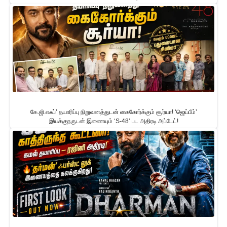
கே.ஜி.எஃப்’ தயாரிப்பு நிறுவனத்துடன் கைகோர்க்கும் சூர்யா! ‘ஜெய்பீம்’
இயக்குநருடன் இணையும் ‘S-48’ பட அதிரடி அப்டேட்!