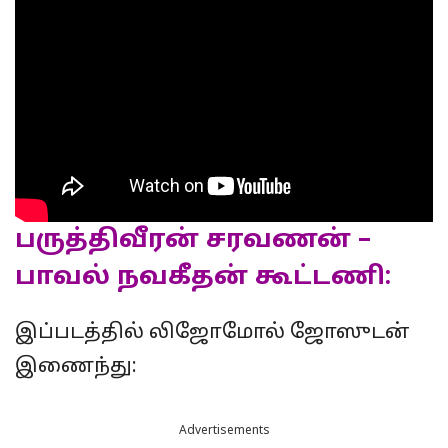
பருத்திவீரன் சரவணன் –
பாவல் நவகீதன் கூட்டணி:
இப்படத்தில் லிஜோமோல் ஜோஸுடன்
இணைந்து:
Advertisements