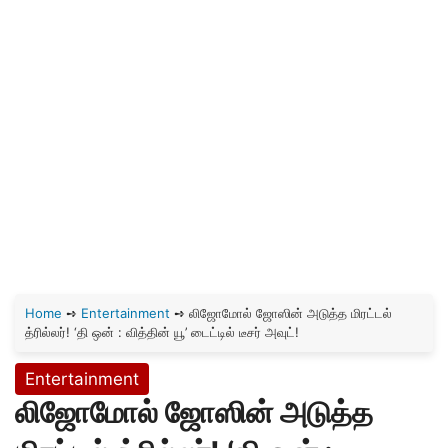
Home
➺
Entertainment
➺
லிஜோமோல் ஜோஸின் அடுத்த மிரட்டல்
த்ரில்லர்! ‘தி ஒன் : வித்தின் யூ’ டைட்டில் டீசர் அவுட்!
Entertainment
லிஜோமோல் ஜோஸின் அடுத்த