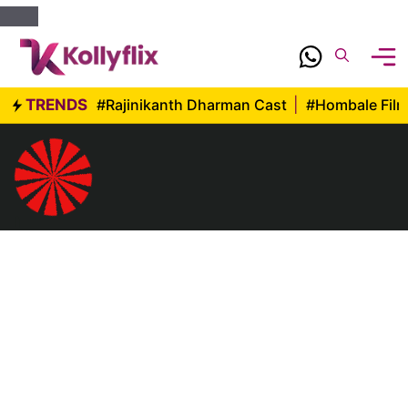
Skip
to
content
TRENDS
#Rajinikanth Dharman Cast
|
#Hombale Fil