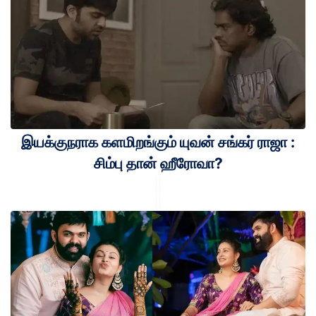
இயக்குநராக களமிறங்கும் யுவன் சங்கர் ராஜா :
சிம்பு தான் ஹீரோவா?