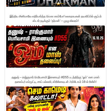
இந்திய சினிமாவே எதிர்பார்த்த மெகா காம்போ! உலகநாயகன் தயாரிப்பில் சூப்பர்
ஸ்டார் நடிக்கும் ‘தர்மன்’ – முழு விவரம்!
தனுஷ் – ராஜ்குமார் பெரியசாமி இணையும் #D55 படத்திற்கு ‘ஓம்’ என மாஸ்
தலைப்பு! மம்மூட்டி, சாய் பல்லவி, ஸ்ரீலீலாவுடன் அக்டோபர் 16-ல் ரிலீஸ்!