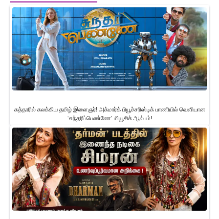
கத்தாரில் கலக்கிய தமிழ் இளைஞர்! அக்மார்க் பியூச்சரிஸ்டிக் பாணியில் வெளியான
‘சுந்தரிப்பெண்ணே’ மியூசிக் ஆல்பம்!