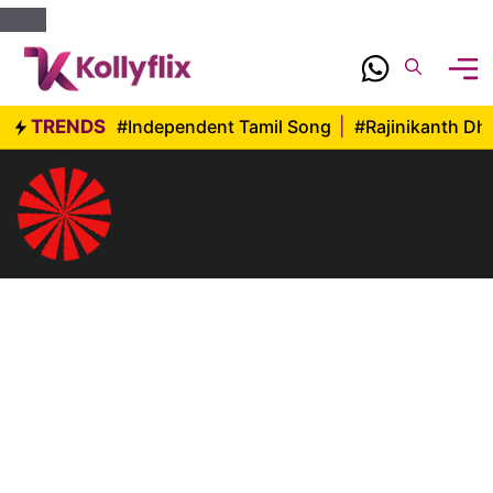
Skip
to
content
TRENDS
#Independent Tamil Song
|
#Rajinikanth D