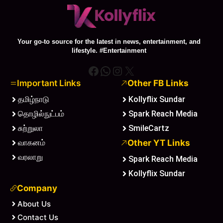
Your go-to source for the latest in news, entertainment, and
lifestyle. #Entertainment
Facebook
WhatsApp
Instagram
X
Important Links
Other FB Links
தமிழ்நாடு
Kollyflix Sundar
தொழில்நுட்பம்
Spark Reach Media
சுற்றுலா
SmileCartz
வாகனம்
Other YT Links
வரலாறு
Spark Reach Media
Kollyflix Sundar
Company
About Us
Contact Us