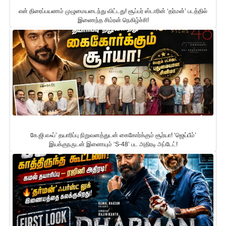
என் திரைப்பயணம் முழுமையடைந்து விட்டது! சூப்பர் ஸ்டாரின் ‘தர்மன்’ படத்தில்
இணைந்த சிம்ரன் நெகிழ்ச்சி!
கே.ஜி.எஃப்’ தயாரிப்பு நிறுவனத்துடன் கைகோர்க்கும் சூர்யா! ‘ஜெய்பீம்’
இயக்குநருடன் இணையும் ‘S-48’ பட அதிரடி அப்டேட்!