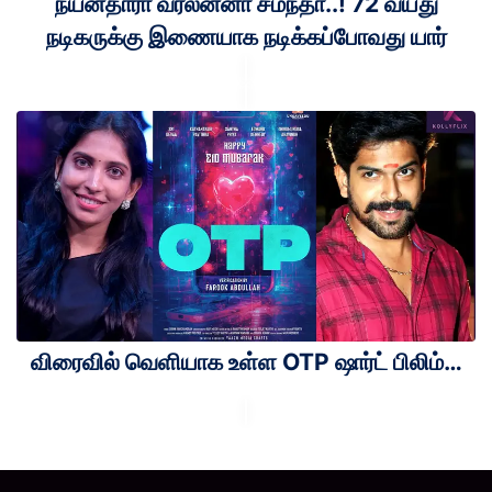
நயன்தாரா வரலன்னா சமந்தா..! 72 வயது
நடிகருக்கு இணையாக நடிக்கப்போவது யார்
விரைவில் வெளியாக உள்ள OTP ஷார்ட் பிலிம்…