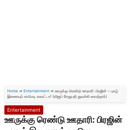
Home
➺
Entertainment
➺
ஊருக்கு ரெண்டு ஊதாரி: பிரஜின் – புகழ்
இணையும் காமெடி கலாட்டா! (விஜய் சேதுபதி துவக்கி வைத்தார்)
Entertainment
ஊருக்கு ரெண்டு ஊதாரி: பிரஜின்