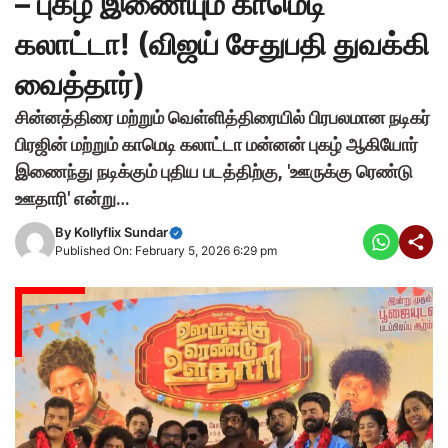
– புகழ் இணையும் காமெடி
கலாட்டா! (விஜய் சேதுபதி துவக்கி
வைத்தார்)
சின்னத்திரை மற்றும் வெள்ளித்திரையில் பிரபலமான நடிகர்
பிரஜின் மற்றும் காமெடி கலாட்டா மன்னன் புகழ் ஆகியோர்
இணைந்து நடிக்கும் புதிய படத்திற்கு, 'ஊருக்கு ரெண்டு
ஊதாரி' என்று…
By
Kollyflix Sundar
Published On: February 5, 2026 6:29 pm