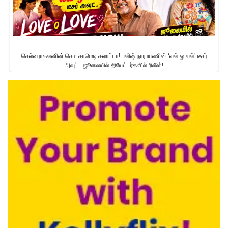
செல்வராகவனின் செம காமெடி கலாட்டா! பவிஷ் நாராயணின் ‘லவ் ஓ லவ்’ டீசர்
அவுட்.. ஜூலையில் தியேட்டர்களில் ரிலீஸ்!