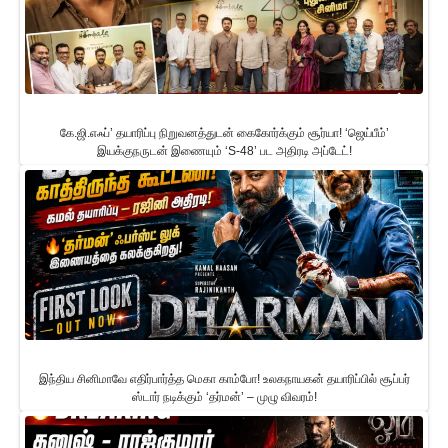
கே.ஜி.எஃப்’ தயாரிப்பு நிறுவனத்துடன் கைகோர்க்கும் சூர்யா! ‘ஜெய்பீம்’
இயக்குநருடன் இணையும் ‘S-48’ பட அதிரடி அப்டேட்!
இந்திய சினிமாவே எதிர்பார்த்த மெகா காம்போ! உலகநாயகன் தயாரிப்பில் சூப்பர்
ஸ்டார் நடிக்கும் ‘தர்மன்’ – முழு விவரம்!