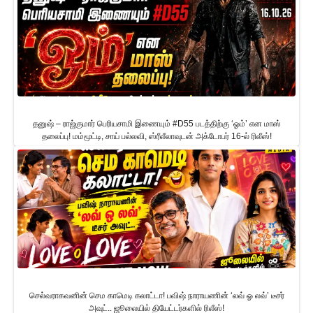
தனுஷ் – ராஜ்குமார் பெரியசாமி இணையும் #D55 படத்திற்கு ‘ஓம்’ என மாஸ்
தலைப்பு! மம்மூட்டி, சாய் பல்லவி, ஸ்ரீலீலாவுடன் அக்டோபர் 16-ல் ரிலீஸ்!
செல்வராகவனின் செம காமெடி கலாட்டா! பவிஷ் நாராயணின் ‘லவ் ஓ லவ்’ டீசர்
அவுட்.. ஜூலையில் தியேட்டர்களில் ரிலீஸ்!