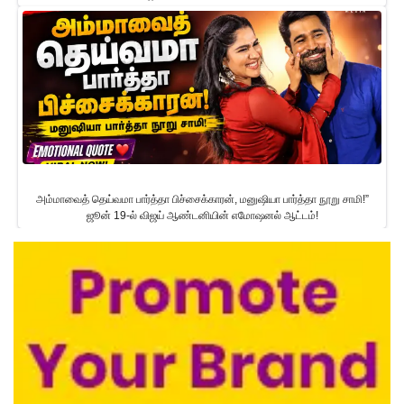
அம்மாவைத் தெய்வமா பார்த்தா பிச்சைக்காரன், மனுஷியா பார்த்தா நூறு சாமி!”
ஜூன் 19-ல் விஜய் ஆண்டனியின் எமோஷனல் ஆட்டம்!