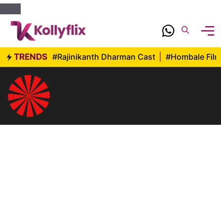
Skip
to
content
TRENDS
#Rajinikanth Dharman Cast
|
#Hombale Fil