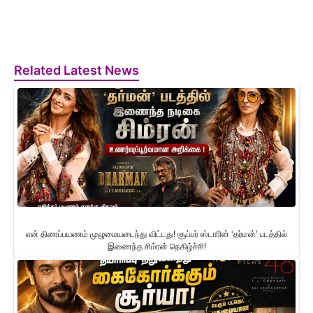
Related Latest News
என் திரைப்பயணம் முழுமையடைந்து விட்டது! சூப்பர் ஸ்டாரின் ‘தர்மன்’ படத்தில்
இணைந்த சிம்ரன் நெகிழ்ச்சி!