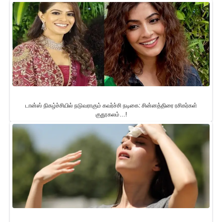
டான்ஸ் நிகழ்ச்சியில் நடுவராகும் கவர்ச்சி நடிகை: சின்னத்திரை ரசிகர்கள்
குதூகலம்…!