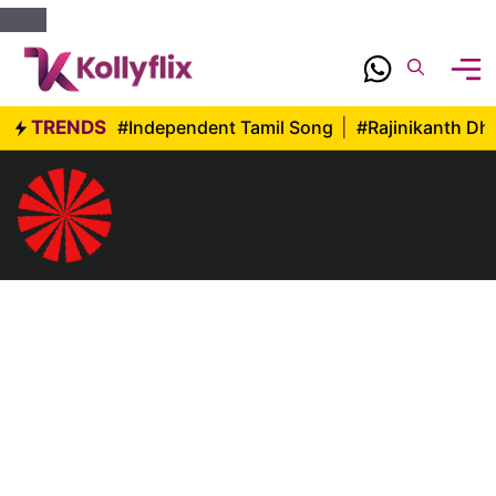
Skip
to
content
TRENDS
#Independent Tamil Song
|
#Rajinikanth D