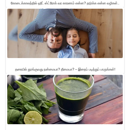
கோடைக்காலத்தில் ஹீட் ஸ்ட்ரோக் வர காரணம் என்ன? தடுக்க என்ன வழிகள்..
தரையில் தூங்குவது நன்மையா? தீமையா? – இதைப் படித்துப் பாருங்கள்!