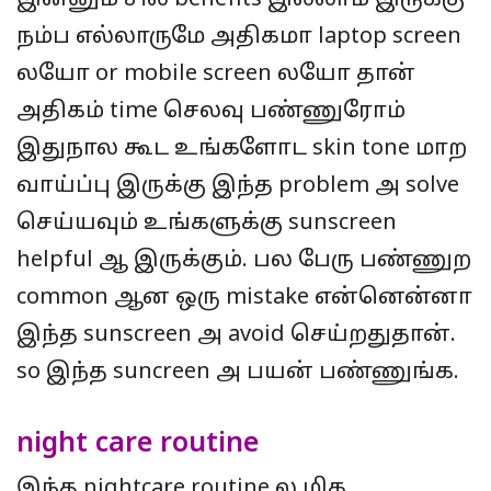
இன்னும் சில benefits இல்லாம் இருக்கு
நம்ப எல்லாருமே அதிகமா laptop screen
லயோ or mobile screen லயோ தான்
அதிகம் time செலவு பண்ணுரோம்
இதுநால கூட உங்களோட skin tone மாற
வாய்ப்பு இருக்கு இந்த problem அ solve
செய்யவும் உங்களுக்கு sunscreen
helpful ஆ இருக்கும். பல பேரு பண்ணுற
common ஆன ஒரு mistake என்னென்னா
இந்த sunscreen அ avoid செய்றதுதான்.
so இந்த suncreen அ பயன் பண்ணுங்க.
night care routine
இந்த nightcare routine ல மிக