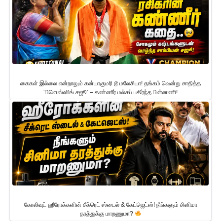
கைகள் இல்லை என்றாலும் கன்யாகுமரி டூ மலேசியா! தங்கம் வென்று சாதித்த
‘பிளெஸ்ஸிங் சஜூ’ – கண்ணீர் மல்கப் பகிர்ந்த பின்னணி!
கோலிவுட் ஹீரோக்களின் சீக்ரெட் ஸ்டைல் & கேட்ஜெட்ஸ்! நீங்களும் சினிமா
தரத்துக்கு மாறணுமா?