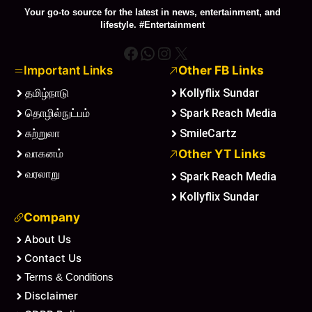
Your go-to source for the latest in news, entertainment, and
lifestyle. #Entertainment
Facebook
WhatsApp
Instagram
X
Important Links
Other FB Links
தமிழ்நாடு
Kollyflix Sundar
தொழில்நுட்பம்
Spark Reach Media
சுற்றுலா
SmileCartz
வாகனம்
Other YT Links
வரலாறு
Spark Reach Media
Kollyflix Sundar
Company
About Us
Contact Us
Terms & Conditions
Disclaimer