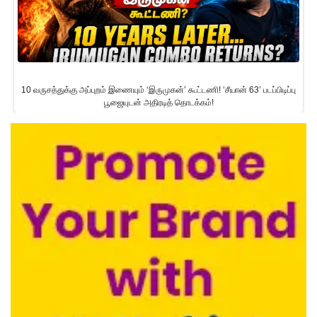
10 வருசத்துக்கு அப்புறம் இணையும் ‘இருமுகன்’ கூட்டணி! ‘சீயான் 63’ படப்பிடிப்பு
பூஜையுடன் அதிரடித் தொடக்கம்!