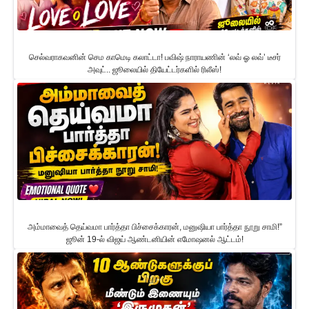
செல்வராகவனின் செம காமெடி கலாட்டா! பவிஷ் நாராயணின் ‘லவ் ஓ லவ்’ டீசர்
அவுட்.. ஜூலையில் தியேட்டர்களில் ரிலீஸ்!
அம்மாவைத் தெய்வமா பார்த்தா பிச்சைக்காரன், மனுஷியா பார்த்தா நூறு சாமி!”
ஜூன் 19-ல் விஜய் ஆண்டனியின் எமோஷனல் ஆட்டம்!