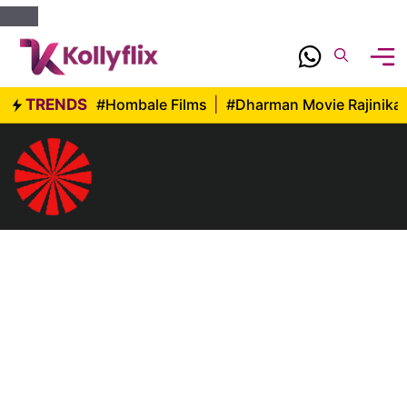
Skip
to
content
TRENDS
#Hombale Films
|
#Dharman Movie Rajinika