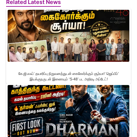
Related Latest News
கே.ஜி.எஃப்’ தயாரிப்பு நிறுவனத்துடன் கைகோர்க்கும் சூர்யா! ‘ஜெய்பீம்’
இயக்குநருடன் இணையும் ‘S-48’ பட அதிரடி அப்டேட்!