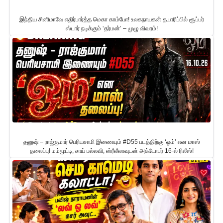
இந்திய சினிமாவே எதிர்பார்த்த மெகா காம்போ! உலகநாயகன் தயாரிப்பில் சூப்பர்
ஸ்டார் நடிக்கும் ‘தர்மன்’ – முழு விவரம்!
தனுஷ் – ராஜ்குமார் பெரியசாமி இணையும் #D55 படத்திற்கு ‘ஓம்’ என மாஸ்
தலைப்பு! மம்மூட்டி, சாய் பல்லவி, ஸ்ரீலீலாவுடன் அக்டோபர் 16-ல் ரிலீஸ்!