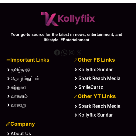
Your go-to source for the latest in news, entertainment, and
lifestyle. #Entertainment
Facebook
WhatsApp
Instagram
X
Important Links
Other FB Links
தமிழ்நாடு
Kollyflix Sundar
தொழில்நுட்பம்
Spark Reach Media
சுற்றுலா
SmileCartz
வாகனம்
Other YT Links
வரலாறு
Spark Reach Media
Kollyflix Sundar
Company
About Us