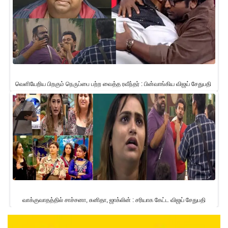
வெளியேறிய பிறகும் நெருப்பை பற்ற வைத்த ரவீந்தர் : பின்வாங்கிய விஜய் சேதுபதி
வாக்குவாதத்தில் சாச்சனா, சுனிதா, ஜாக்லின் : சரியாக கேட்ட விஜய் சேதுபதி