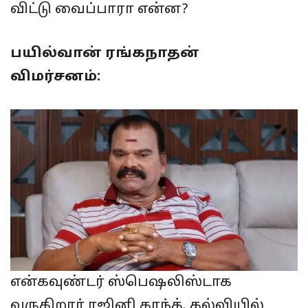
விட்டு வைப்பாரா என்ன?
பயில்வான் ரங்கநாதன்
விமர்சனம்:
என்கவுண்டர் ஸ்பெஷலிஸ்டாக
வருகிறார் ரஜினி காந்த். கல்வியில்