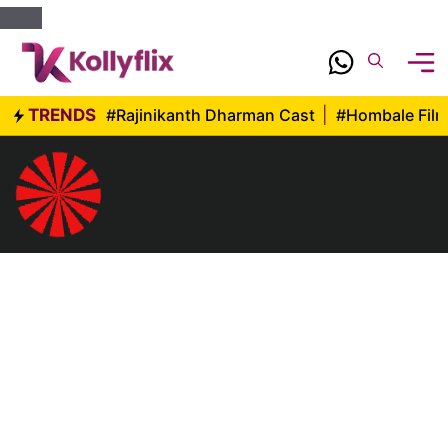
Skip
to
content
TRENDS
#Rajinikanth Dharman Cast
|
#Hombale Fil