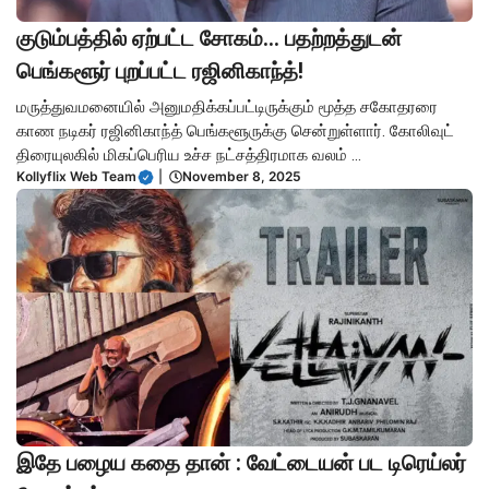
குடும்பத்தில் ஏற்பட்ட சோகம்… பதற்றத்துடன்
பெங்களூர் புறப்பட்ட ரஜினிகாந்த்!
மருத்துவமனையில் அனுமதிக்கப்பட்டிருக்கும் மூத்த சகோதரரை
காண நடிகர் ரஜினிகாந்த் பெங்களூருக்கு சென்றுள்ளார். கோலிவுட்
திரையுலகில் மிகப்பெரிய உச்ச நட்சத்திரமாக வலம் ...
Kollyflix Web Team
|
November 8, 2025
இதே பழைய கதை தான் : வேட்டையன் பட டிரெய்லர்