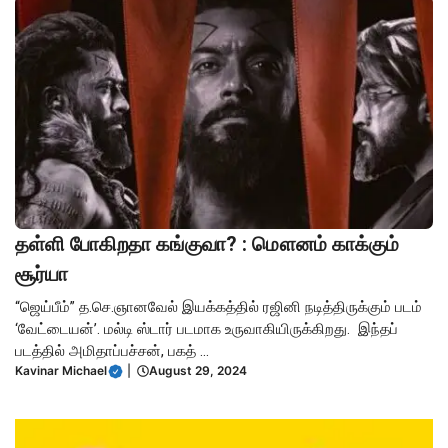
தள்ளி போகிறதா கங்குவா? : மௌனம் காக்கும்
சூர்யா
“ஜெய்பீம்” த.செ.ஞானவேல் இயக்கத்தில் ரஜினி நடித்திருக்கும் படம்
‘வேட்டையன்’. மல்டி ஸ்டார் படமாக உருவாகியிருக்கிறது. இந்தப்
படத்தில் அமிதாப்பச்சன், பகத் ...
Kavinar Michael
|
August 29, 2024