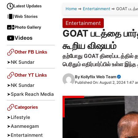
Latest Updates
Home
➺
Entertainment
➺
GOAT படத்தை
Web Stories
Entertainment
Photo Gallery
GOAT படத்தை பார்த
Videos
கூறிய விஷயம்
Other FB Links
தற்போது GOAT திரைப்படத்தில் தள
➤
NK Sundar
பெரிதும் எதிர்பார்ப்பில் உள்ள இந
Other YT Links
By
Kollyflix Web Team
Published On: August 2, 2024 1:47 
➤
NK Sundar
➤
Spark Reach Media
Categories
➤
Lifestyle
➤
Aanmeegam
➤
Entertainment