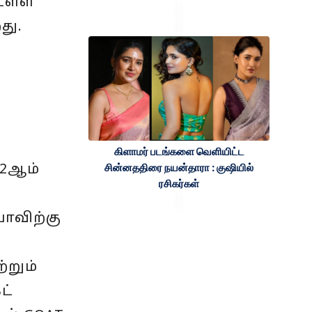
 உள்ள
து.
கிளாமர் படங்களை வெளியிட்ட
சின்னததிரை நயன்தாரா : குஷியில்
22ஆம்
ரசிகர்கள்
யோவிற்கு
்றும்
ட்