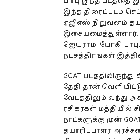
பிரபு இந்த படத்தை இய
இந்த திரைப்படம் செப்
ஏஜிஎஸ் நிறுவனம் தயா
இசையமைத்துள்ளார். ம
ஜெயராம், யோகி பாபு,
நட்சத்திரங்கள் இத்திர
GOAT படத்திலிருந்து
தேதி தான் வெளியிட்ட
வேடத்திலும் வந்து அச
ரசிகர்கள் மத்தியில் 
நாட்களுக்கு முன் GOA
தயாரிப்பாளர் அர்ச்ச