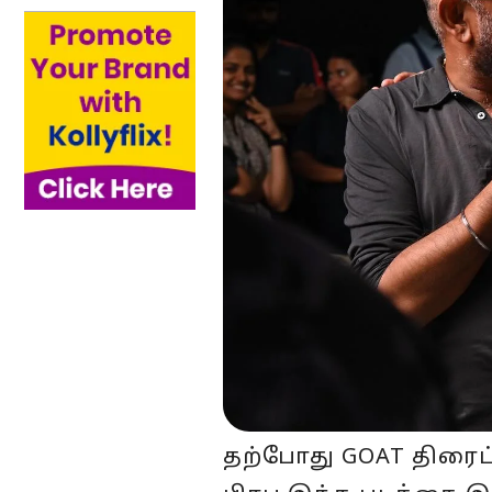
தற்போது GOAT திரைப்