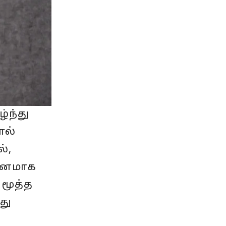
்ந்து
ால்
்,
கவனமாக
 மூத்த
து