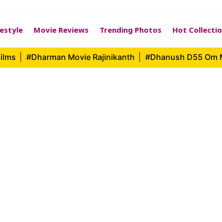
festyle
Movie Reviews
Trending Photos
Hot Collecti
ilms
|
#Dharman Movie Rajinikanth
|
#Dhanush D55 Om 