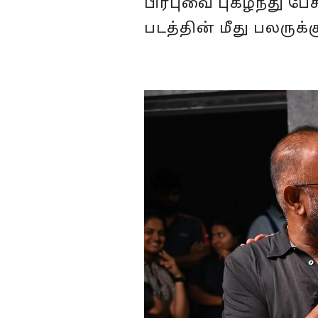
பிரபுவை புகழ்ந்து 
படத்தின் மீது பலருக்