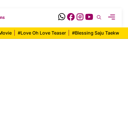
ons
Movie
|
#Love Oh Love Teaser
|
#Blessing Saju Taekwon