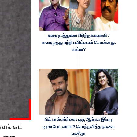
வைரமுத்துவை பிரிந்த மனைவி :
வைரமுத்து பற்றி பயில்வான் சொன்னது.
என்ன?
பிக் பாஸ் சர்ச்சை: ஒரு ஆம்பள இப்படி
டிரஸ் போடலாமா? கொந்தளித்த நடிகை
ெங்கட்
வனிதா