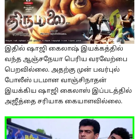
இதில் ஷாஜி கைலாஷ் இயக்கத்தில்
வந்த ஆஞ்சநேயா பெரிய வரவேற்பை
பெறவில்லை. அதற்கு முன் பவர்புல்
போலீஸ் படமான வாஞ்சிநாதன்
இயக்கிய ஷாஜி கைலாஸ் இப்படத்தில்
அஜீத்தை சரியாக கையாளவில்லை.