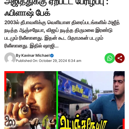
அஜித்துக்கு ஏற்பட்ட பேரிழப்பு :
ஃபிளாஷ் பேக்
2003ல் தீபாவளிக்கு வெளியான திரைப்படங்களில் அஜீத்
நடித்த ஆஞ்சநேயா, விஜய் நடித்த திருமலை இரண்டு
படமும் ரிலீஸானது. இதன் கூட பிதாமகன் படமும்
ரிலீஸானது. இதில் ஷாஜி…
By
Kavinar Michael
Published On: October 29, 2024 6:34 am