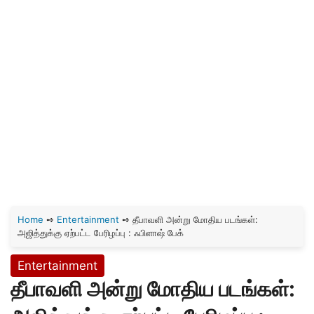
Home
➺
Entertainment
➺
தீபாவளி அன்று மோதிய படங்கள்:
அஜித்துக்கு ஏற்பட்ட பேரிழப்பு : ஃபிளாஷ் பேக்
Entertainment
தீபாவளி அன்று மோதிய படங்கள்: