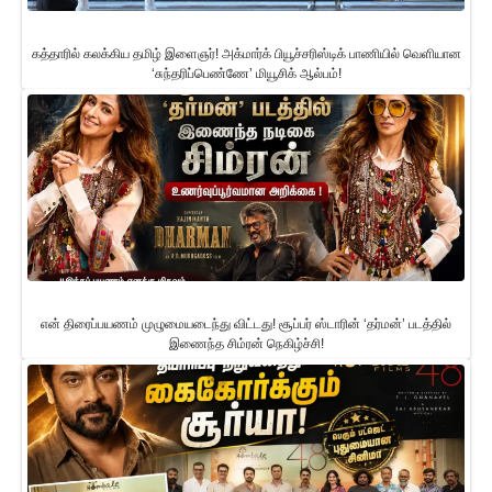
கத்தாரில் கலக்கிய தமிழ் இளைஞர்! அக்மார்க் பியூச்சரிஸ்டிக் பாணியில் வெளியான
‘சுந்தரிப்பெண்ணே’ மியூசிக் ஆல்பம்!
என் திரைப்பயணம் முழுமையடைந்து விட்டது! சூப்பர் ஸ்டாரின் ‘தர்மன்’ படத்தில்
இணைந்த சிம்ரன் நெகிழ்ச்சி!