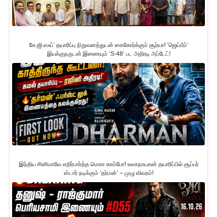
கே.ஜி.எஃப்’ தயாரிப்பு நிறுவனத்துடன் கைகோர்க்கும் சூர்யா! ‘ஜெய்பீம்’
இயக்குநருடன் இணையும் ‘S-48’ பட அதிரடி அப்டேட்!
இந்திய சினிமாவே எதிர்பார்த்த மெகா காம்போ! உலகநாயகன் தயாரிப்பில் சூப்பர்
ஸ்டார் நடிக்கும் ‘தர்மன்’ – முழு விவரம்!