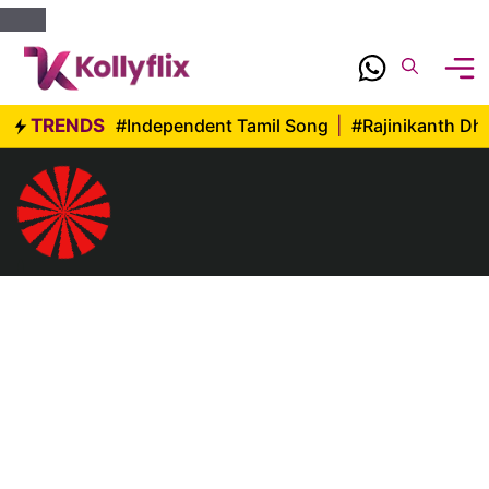
Skip
to
content
TRENDS
#Independent Tamil Song
|
#Rajinikanth D