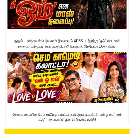
தனுஷ் – ராஜ்குமார் பெரியசாமி இணையும் #D55 படத்திற்கு ‘ஓம்’ என மாஸ்
தலைப்பு! மம்மூட்டி, சாய் பல்லவி, ஸ்ரீலீலாவுடன் அக்டோபர் 16-ல் ரிலீஸ்!
செல்வராகவனின் செம காமெடி கலாட்டா! பவிஷ் நாராயணின் ‘லவ் ஓ லவ்’ டீசர்
அவுட்.. ஜூலையில் தியேட்டர்களில் ரிலீஸ்!