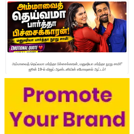
அம்மாவைத் தெய்வமா பார்த்தா பிச்சைக்காரன், மனுஷியா பார்த்தா நூறு சாமி!”
ஜூன் 19-ல் விஜய் ஆண்டனியின் எமோஷனல் ஆட்டம்!