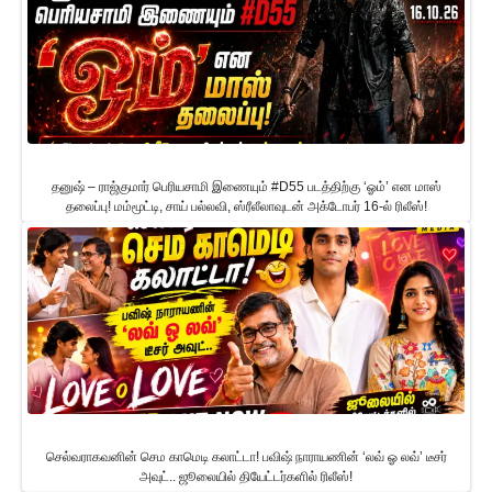
தனுஷ் – ராஜ்குமார் பெரியசாமி இணையும் #D55 படத்திற்கு ‘ஓம்’ என மாஸ்
தலைப்பு! மம்மூட்டி, சாய் பல்லவி, ஸ்ரீலீலாவுடன் அக்டோபர் 16-ல் ரிலீஸ்!
செல்வராகவனின் செம காமெடி கலாட்டா! பவிஷ் நாராயணின் ‘லவ் ஓ லவ்’ டீசர்
அவுட்.. ஜூலையில் தியேட்டர்களில் ரிலீஸ்!