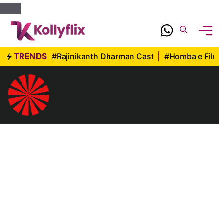
Skip
to
content
TRENDS
#Rajinikanth Dharman Cast
|
#Hombale Fil