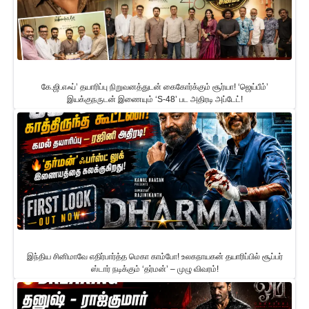
கே.ஜி.எஃப்’ தயாரிப்பு நிறுவனத்துடன் கைகோர்க்கும் சூர்யா! ‘ஜெய்பீம்’
இயக்குநருடன் இணையும் ‘S-48’ பட அதிரடி அப்டேட்!
இந்திய சினிமாவே எதிர்பார்த்த மெகா காம்போ! உலகநாயகன் தயாரிப்பில் சூப்பர்
ஸ்டார் நடிக்கும் ‘தர்மன்’ – முழு விவரம்!