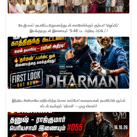
கே.ஜி.எஃப்’ தயாரிப்பு நிறுவனத்துடன் கைகோர்க்கும் சூர்யா! ‘ஜெய்பீம்’
இயக்குநருடன் இணையும் ‘S-48’ பட அதிரடி அப்டேட்!
இந்திய சினிமாவே எதிர்பார்த்த மெகா காம்போ! உலகநாயகன் தயாரிப்பில் சூப்பர்
ஸ்டார் நடிக்கும் ‘தர்மன்’ – முழு விவரம்!