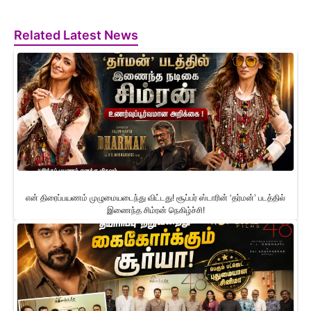
Related Latest News
என் திரைப்பயணம் முழுமையடைந்து விட்டது! சூப்பர் ஸ்டாரின் ‘தர்மன்’ படத்தில்
இணைந்த சிம்ரன் நெகிழ்ச்சி!