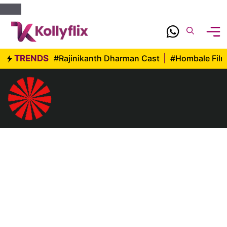
Skip
to
content
TRENDS
#Rajinikanth Dharman Cast
|
#Hombale Fil