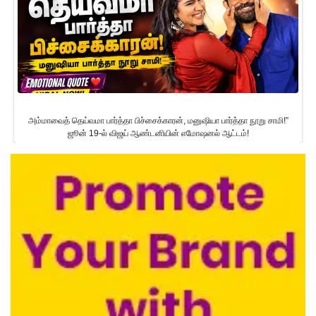
அம்மாவைத் தெய்வமா பார்த்தா பிச்சைக்காரன், மனுஷியா பார்த்தா நூறு சாமி!”
ஜூன் 19-ல் விஜய் ஆண்டனியின் எமோஷனல் ஆட்டம்!