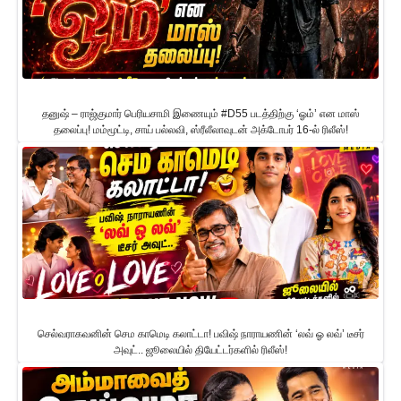
தனுஷ் – ராஜ்குமார் பெரியசாமி இணையும் #D55 படத்திற்கு ‘ஓம்’ என மாஸ்
தலைப்பு! மம்மூட்டி, சாய் பல்லவி, ஸ்ரீலீலாவுடன் அக்டோபர் 16-ல் ரிலீஸ்!
செல்வராகவனின் செம காமெடி கலாட்டா! பவிஷ் நாராயணின் ‘லவ் ஓ லவ்’ டீசர்
அவுட்.. ஜூலையில் தியேட்டர்களில் ரிலீஸ்!