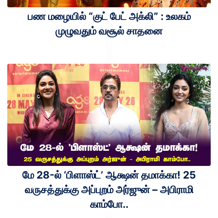
பண மழையில் “குட் பேட் அக்லி” : உலகம்
முழுவதும் வசூல் சாதனை
மே 28-ல் ‘பிளாஸ்ட்’ ஆக்ஷன் தமாக்கா! 25
வருசத்துக்கு அப்புறம் அர்ஜுன் – அபிராமி
காம்போ..