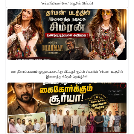
‘சுந்தரிப்பெண்ணே’ மியூசிக் ஆல்பம்!
என் திரைப்பயணம் முழுமையடைந்து விட்டது! சூப்பர் ஸ்டாரின் ‘தர்மன்’ படத்தில்
இணைந்த சிம்ரன் நெகிழ்ச்சி!