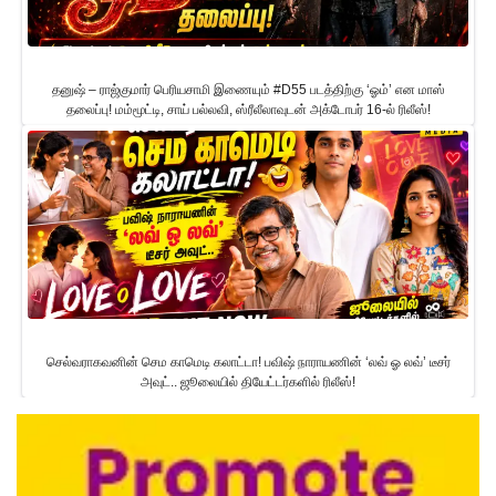
தனுஷ் – ராஜ்குமார் பெரியசாமி இணையும் #D55 படத்திற்கு ‘ஓம்’ என மாஸ்
தலைப்பு! மம்மூட்டி, சாய் பல்லவி, ஸ்ரீலீலாவுடன் அக்டோபர் 16-ல் ரிலீஸ்!
செல்வராகவனின் செம காமெடி கலாட்டா! பவிஷ் நாராயணின் ‘லவ் ஓ லவ்’ டீசர்
அவுட்.. ஜூலையில் தியேட்டர்களில் ரிலீஸ்!