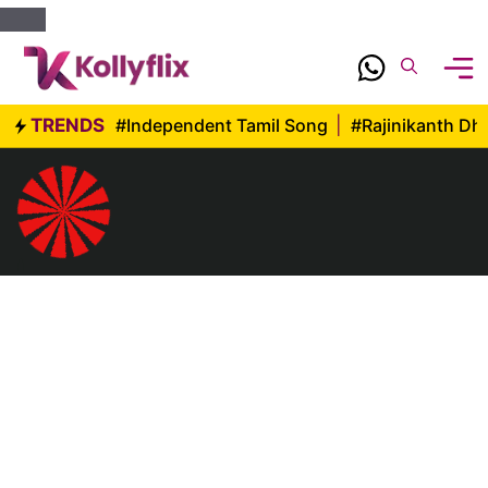
Skip
to
content
TRENDS
#Independent Tamil Song
|
#Rajinikanth D