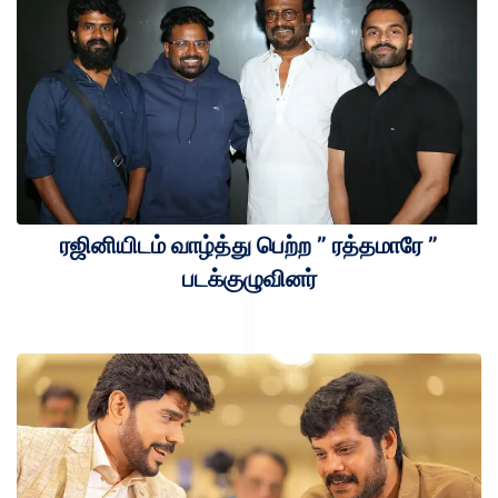
ரஜினியிடம் வாழ்த்து பெற்ற ” ரத்தமாரே ”
படக்குழுவினர்