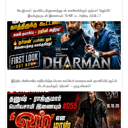
கே.ஜி.எஃப்’ தயாரிப்பு நிறுவனத்துடன் கைகோர்க்கும் சூர்யா! ‘ஜெய்பீம்’
இயக்குநருடன் இணையும் ‘S-48’ பட அதிரடி அப்டேட்!
இந்திய சினிமாவே எதிர்பார்த்த மெகா காம்போ! உலகநாயகன் தயாரிப்பில் சூப்பர்
ஸ்டார் நடிக்கும் ‘தர்மன்’ – முழு விவரம்!