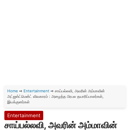
Home
➺
Entertainment
➺
சாய்பல்லவி, அவரின் அம்மாவின்
அட்ஜஸ்ட்மென்ட் விவகாரம் : அழைத்த பிரபல தயாரிப்பாளர்கள்,
இயக்குனர்கள்
Entertainment
சாய்பல்லவி, அவரின் அம்மாவின்