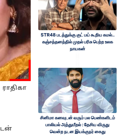
STR48 படத்துக்கு குட் பய் கூறிய கமல்..
கஞ்சத்தனத்தில் முதல் பரிசு பெற்ற உலக
நாயகன்
 ராதிகா
சினிமா கனவுடன் வரும் பல பெண்களிடம்
பாலியல் அத்துமீறல் : தேசிய விருது
ுடன்
வென்ற நடன இயக்குநர் கைது