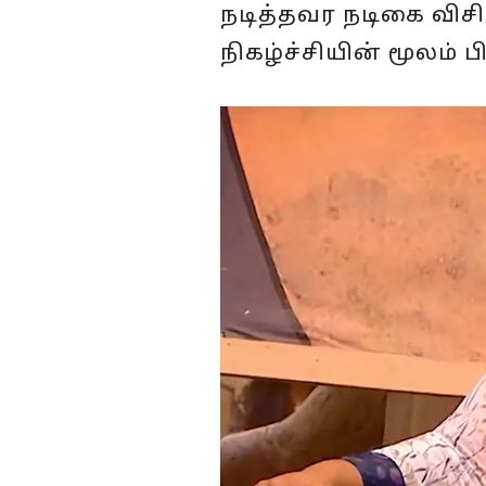
நடித்தவர நடிகை விசித
நிகழ்ச்சியின் மூலம்