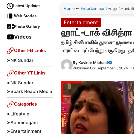
Latest Updates
Home
➺
Entertainment
➺
ஹாட்-டாக் வ
Web Stories
Entertainment
Photo Gallery
ஹாட்-டாக் விசித்ர
Videos
தமிழ் சினிமாவில் துணை நடிகைய
பாராட்டையும் பெற்று வருகிறது. 
Other FB Links
➤
NK Sundar
By
Kavinar Michael
Published On: September 1, 2024 1:
Other YT Links
➤
NK Sundar
➤
Spark Reach Media
Categories
➤
Lifestyle
➤
Aanmeegam
➤
Entertainment