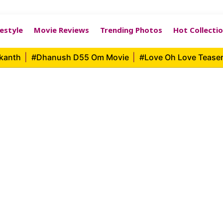
festyle
Movie Reviews
Trending Photos
Hot Collecti
ikanth
|
#Dhanush D55 Om Movie
|
#Love Oh Love Tease