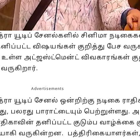
்ரா யூடிப் சேனல்களில் சினிமா நடிகைக
னிப்பட்ட விஷயங்கள் குறித்து பேச வருக
 உள்ள அட்ஜஸ்ட்மென்ட் விவகாரங்கள் குற
 வருகிறார்.
Advertisements
்ரா யூடிப் சேனல் ஒன்றிற்கு நடிகை ராதி
து, பலரது பாராட்டையும் பெற்றுள்ளது. அ
ிகாவின் தனிப்பட்ட குடும்ப வாழ்க்கை க
ியாகி வருகின்றன. பத்திரிகையாளர்க