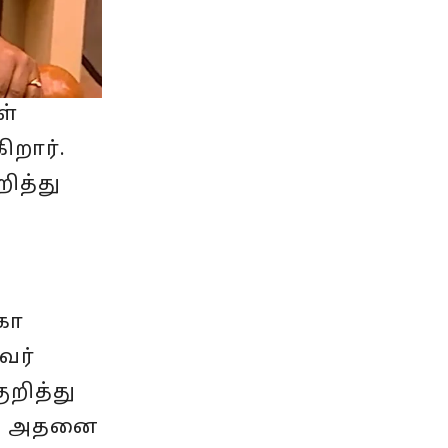
ள்
ிறார்.
ித்து
கா
வர்
ுறித்து
ள், அதனை