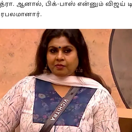
்ரா. ஆனால், பிக்-பாஸ் என்னும் விஜய் ட
 பிரபலமானார்.