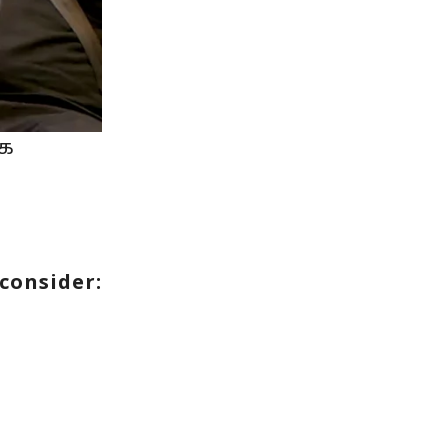
கை
consider: