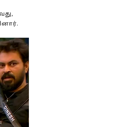
வது,
ினார்.