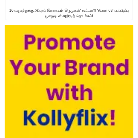
10 வருசத்துக்கு அப்புறம் இணையும் ‘இருமுகன்’ கூட்டணி! ‘சீயான் 63’ படப்பிடிப்பு
பூஜையுடன் அதிரடித் தொடக்கம்!