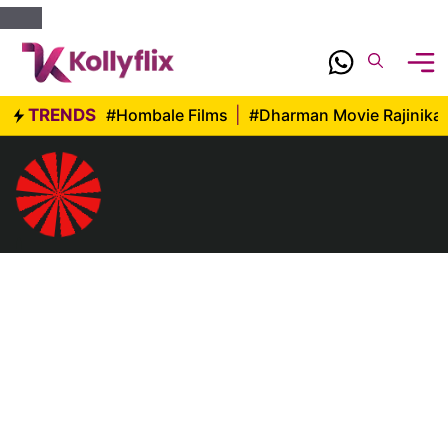
Skip
to
content
TRENDS
#Hombale Films
|
#Dharman Movie Rajinika