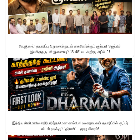
கே.ஜி.எஃப்’ தயாரிப்பு நிறுவனத்துடன் கைகோர்க்கும் சூர்யா! ‘ஜெய்பீம்’
இயக்குநருடன் இணையும் ‘S-48’ பட அதிரடி அப்டேட்!
இந்திய சினிமாவே எதிர்பார்த்த மெகா காம்போ! உலகநாயகன் தயாரிப்பில் சூப்பர்
ஸ்டார் நடிக்கும் ‘தர்மன்’ – முழு விவரம்!