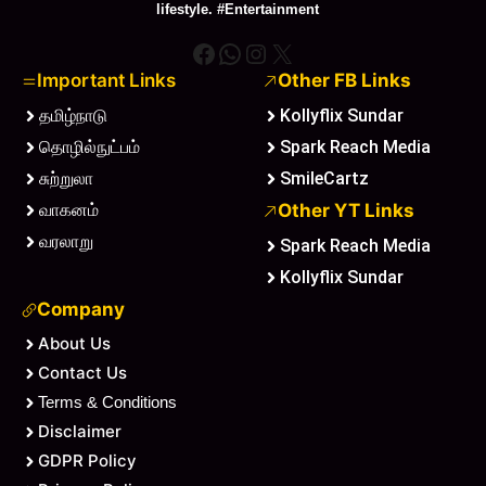
lifestyle. #Entertainment
Facebook
WhatsApp
Instagram
X
Important Links
Other FB Links
தமிழ்நாடு
Kollyflix Sundar
தொழில்நுட்பம்
Spark Reach Media
சுற்றுலா
SmileCartz
வாகனம்
Other YT Links
வரலாறு
Spark Reach Media
Kollyflix Sundar
Company
About Us
Contact Us
Terms & Conditions
Disclaimer
GDPR Policy