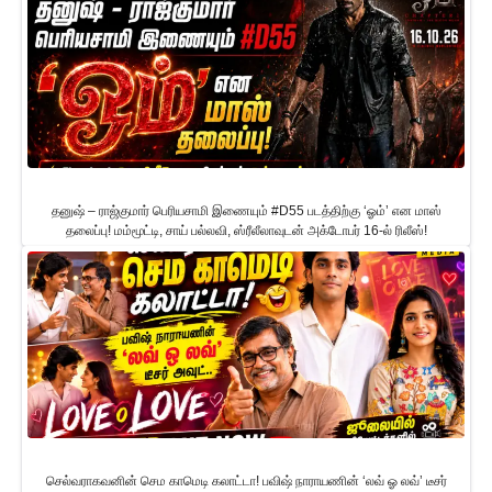
தனுஷ் – ராஜ்குமார் பெரியசாமி இணையும் #D55 படத்திற்கு ‘ஓம்’ என மாஸ்
தலைப்பு! மம்மூட்டி, சாய் பல்லவி, ஸ்ரீலீலாவுடன் அக்டோபர் 16-ல் ரிலீஸ்!
செல்வராகவனின் செம காமெடி கலாட்டா! பவிஷ் நாராயணின் ‘லவ் ஓ லவ்’ டீசர்