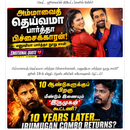
அவுட்.. ஜூலையில் தியேட்டர்களில் ரிலீஸ்!
அம்மாவைத் தெய்வமா பார்த்தா பிச்சைக்காரன், மனுஷியா பார்த்தா நூறு சாமி!”
ஜூன் 19-ல் விஜய் ஆண்டனியின் எமோஷனல் ஆட்டம்!