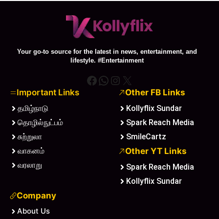
Your go-to source for the latest in news, entertainment, and
lifestyle. #Entertainment
Facebook
WhatsApp
Instagram
X
Important Links
Other FB Links
தமிழ்நாடு
Kollyflix Sundar
தொழில்நுட்பம்
Spark Reach Media
சுற்றுலா
SmileCartz
வாகனம்
Other YT Links
வரலாறு
Spark Reach Media
Kollyflix Sundar
Company
About Us