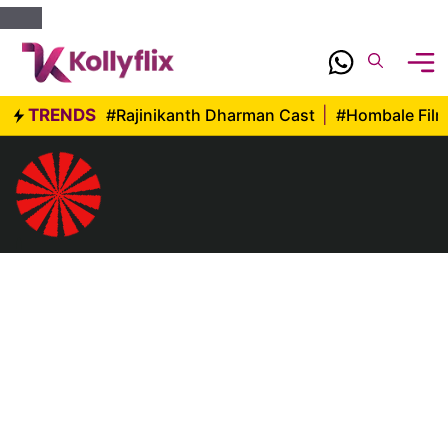
Skip
to
content
TRENDS
#Rajinikanth Dharman Cast
|
#Hombale Fil