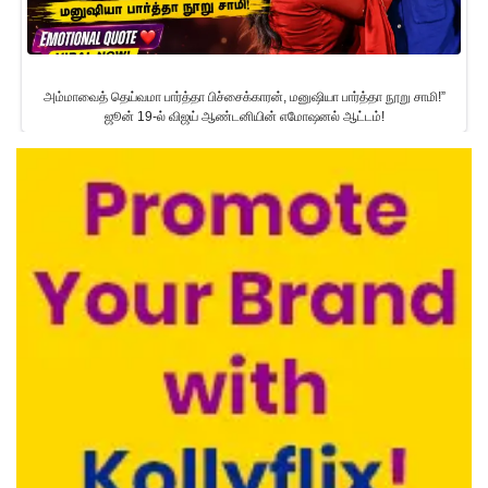
அம்மாவைத் தெய்வமா பார்த்தா பிச்சைக்காரன், மனுஷியா பார்த்தா நூறு சாமி!”
ஜூன் 19-ல் விஜய் ஆண்டனியின் எமோஷனல் ஆட்டம்!