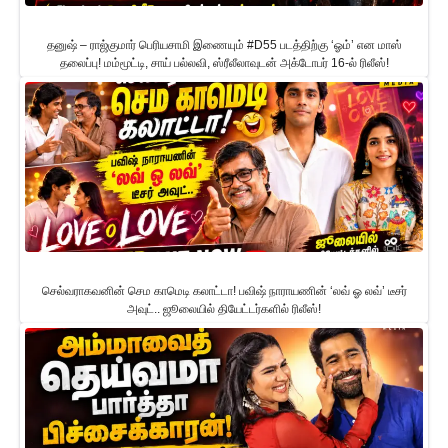
தனுஷ் – ராஜ்குமார் பெரியசாமி இணையும் #D55 படத்திற்கு ‘ஓம்’ என மாஸ்
தலைப்பு! மம்மூட்டி, சாய் பல்லவி, ஸ்ரீலீலாவுடன் அக்டோபர் 16-ல் ரிலீஸ்!
செல்வராகவனின் செம காமெடி கலாட்டா! பவிஷ் நாராயணின் ‘லவ் ஓ லவ்’ டீசர்
அவுட்.. ஜூலையில் தியேட்டர்களில் ரிலீஸ்!