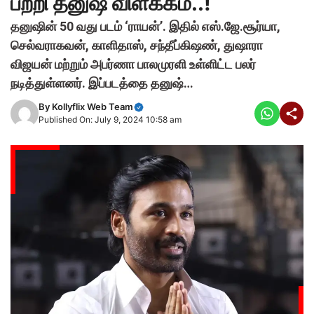
பற்றி தனுஷ் விளக்கம்..!
தனுஷின் 50 வது படம் ‘ராயன்’. இதில் எஸ்.ஜே.சூர்யா,
செல்வராகவன், காளிதாஸ், சந்தீப்கிஷண், துஷாரா
விஜயன் மற்றும் அபர்ணா பாலமுரளி உள்ளிட்ட பலர்
நடித்துள்ளனர். இப்படத்தை தனுஷ்…
By
Kollyflix Web Team
Published On: July 9, 2024 10:58 am