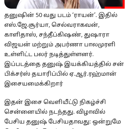
தனுஷின் 50 வது படம் ‘ராயன்’. இதில்
எஸ்.ஜே.சூர்யா, செல்வராகவன்,
காளிதாஸ், சந்தீப்கிஷண், துஷாரா
விஜயன் மற்றும் அபர்ணா பாலமுரளி
உள்ளிட்ட பலர் நடித்துள்ளனர்.
இப்படத்தை தனுஷ் இயக்கியத்தில் சன்
பிக்சர்ஸ் தயாரிப்பில் ஏ.ஆர்.ரஹ்மான்
இசையமைக்கிறார்
இதன் இசை வெளியீட்டு நிகழ்ச்சி
சென்னையில் நடந்தது. விழாவில்
பேசிய தனுஷ் பேசியதாவது: ஒன்றுமே