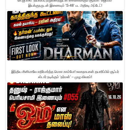
கே.ஜி.எஃப்’ தயாரிப்பு நிறுவனத்துடன் கைகோர்க்கும் சூர்யா! ‘ஜெய்பீம்’
இயக்குநருடன் இணையும் ‘S-48’ பட அதிரடி அப்டேட்!
இந்திய சினிமாவே எதிர்பார்த்த மெகா காம்போ! உலகநாயகன் தயாரிப்பில் சூப்பர்
ஸ்டார் நடிக்கும் ‘தர்மன்’ – முழு விவரம்!