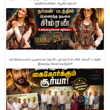
‘சுந்தரிப்பெண்ணே’ மியூசிக் ஆல்பம்!
என் திரைப்பயணம் முழுமையடைந்து விட்டது! சூப்பர் ஸ்டாரின் ‘தர்மன்’ படத்தில்
இணைந்த சிம்ரன் நெகிழ்ச்சி!