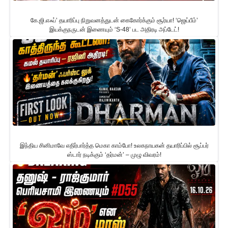
கே.ஜி.எஃப்’ தயாரிப்பு நிறுவனத்துடன் கைகோர்க்கும் சூர்யா! ‘ஜெய்பீம்’
இயக்குநருடன் இணையும் ‘S-48’ பட அதிரடி அப்டேட்!
இந்திய சினிமாவே எதிர்பார்த்த மெகா காம்போ! உலகநாயகன் தயாரிப்பில் சூப்பர்
ஸ்டார் நடிக்கும் ‘தர்மன்’ – முழு விவரம்!