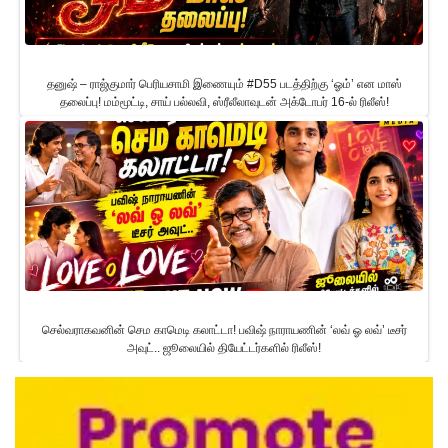
தனுஷ் – ராஜ்குமார் பெரியசாமி இணையும் #D55 படத்திற்கு ‘ஓம்’ என மாஸ்
தலைப்பு! மம்மூட்டி, சாய் பல்லவி, ஸ்ரீலீலாவுடன் அக்டோபர் 16-ல் ரிலீஸ்!
செல்வராகவனின் செம காமெடி கலாட்டா! பவிஷ் நாராயணின் ‘லவ் ஓ லவ்’ டீசர்
அவுட்.. ஜூலையில் தியேட்டர்களில் ரிலீஸ்!