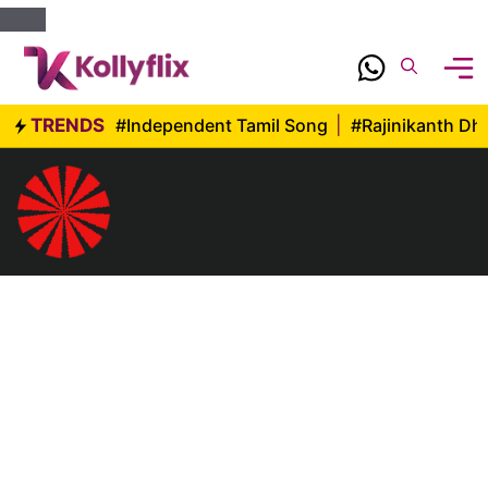
Skip
to
content
TRENDS
#Independent Tamil Song
|
#Rajinikanth D