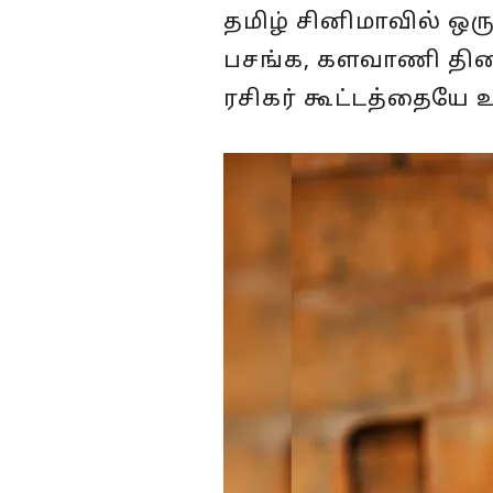
தமிழ் சினிமாவில் ஒர
பசங்க, களவாணி திர
ரசிகர் கூட்டத்தையே 