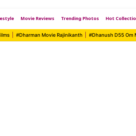
festyle
Movie Reviews
Trending Photos
Hot Collecti
ilms
|
#Dharman Movie Rajinikanth
|
#Dhanush D55 Om 