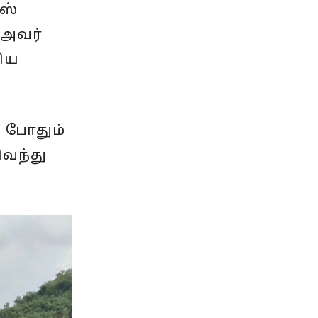
ிஸ்
 அவர்
ரிய
த போதும்
ிவந்து