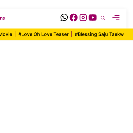
ons
Movie
|
#Love Oh Love Teaser
|
#Blessing Saju Taekwon