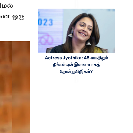
ிமல்.
கென ஒரு
Actress Jyothika: 45 வயதிலும்
நீங்கள் ஏன் இளமையாகத்
தோன்றுகிறீர்கள்?