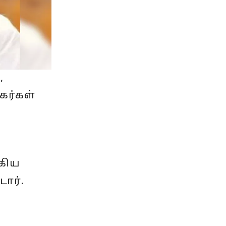
,
கர்கள்
்
ஆகிய
டார்.