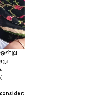
 ஒன்று
ரது
ே
்.
consider: