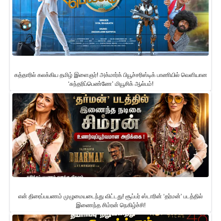
கத்தாரில் கலக்கிய தமிழ் இளைஞர்! அக்மார்க் பியூச்சரிஸ்டிக் பாணியில் வெளியான
‘சுந்தரிப்பெண்ணே’ மியூசிக் ஆல்பம்!
என் திரைப்பயணம் முழுமையடைந்து விட்டது! சூப்பர் ஸ்டாரின் ‘தர்மன்’ படத்தில்
இணைந்த சிம்ரன் நெகிழ்ச்சி!