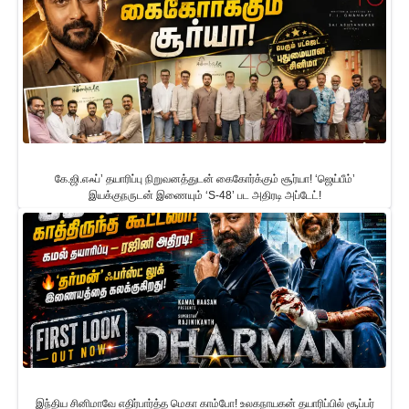
கே.ஜி.எஃப்’ தயாரிப்பு நிறுவனத்துடன் கைகோர்க்கும் சூர்யா! ‘ஜெய்பீம்’
இயக்குநருடன் இணையும் ‘S-48’ பட அதிரடி அப்டேட்!
இந்திய சினிமாவே எதிர்பார்த்த மெகா காம்போ! உலகநாயகன் தயாரிப்பில் சூப்பர்