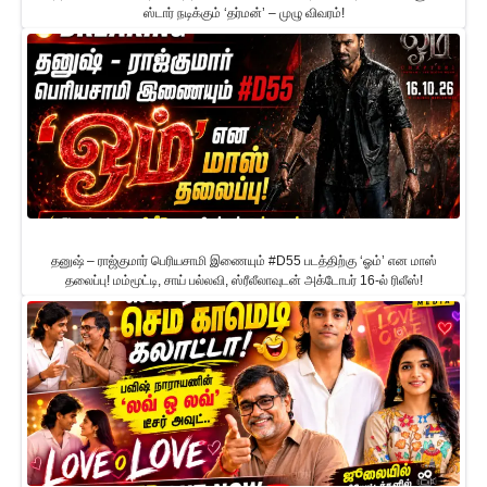
ஸ்டார் நடிக்கும் ‘தர்மன்’ – முழு விவரம்!
தனுஷ் – ராஜ்குமார் பெரியசாமி இணையும் #D55 படத்திற்கு ‘ஓம்’ என மாஸ்
தலைப்பு! மம்மூட்டி, சாய் பல்லவி, ஸ்ரீலீலாவுடன் அக்டோபர் 16-ல் ரிலீஸ்!