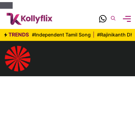
Skip
to
content
TRENDS
#Independent Tamil Song
|
#Rajinikanth D