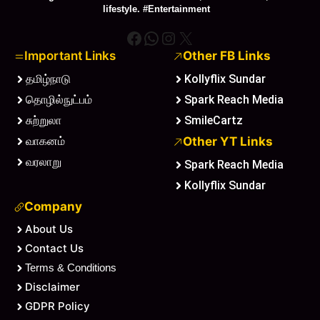
lifestyle. #Entertainment
Facebook
WhatsApp
Instagram
X
Important Links
Other FB Links
தமிழ்நாடு
Kollyflix Sundar
தொழில்நுட்பம்
Spark Reach Media
சுற்றுலா
SmileCartz
வாகனம்
Other YT Links
வரலாறு
Spark Reach Media
Kollyflix Sundar
Company
About Us
Contact Us
Terms & Conditions
Disclaimer
GDPR Policy