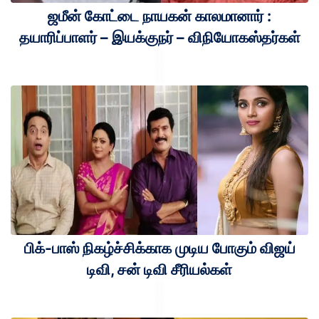
ஜமீன் கோட்டை நாயகன் காலமானார் :
தயாரிப்பாளர் – இயக்குநர் – விநியோகஸ்தர்கள்
பிக்-பாஸ் நிகழ்ச்சிக்காக முடிய போகும் விஜய்
டிவி, சன் டிவி சீரியல்கள்