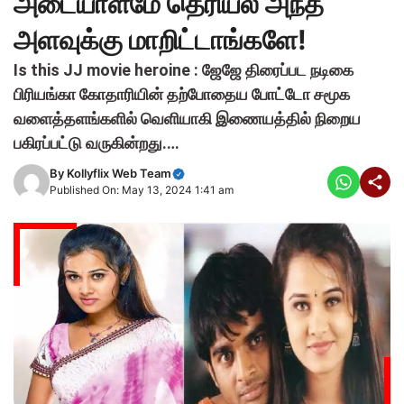
அடையாளமே தெரியல அந்த
அளவுக்கு மாறிட்டாங்களே!
Is this JJ movie heroine : ஜேஜே திரைப்பட நடிகை
பிரியங்கா கோதாரியின் தற்போதைய போட்டோ சமூக
வளைத்தளங்களில் வெளியாகி இணையத்தில் நிறைய
பகிரப்பட்டு வருகின்றது.…
By
Kollyflix Web Team
Published On: May 13, 2024 1:41 am