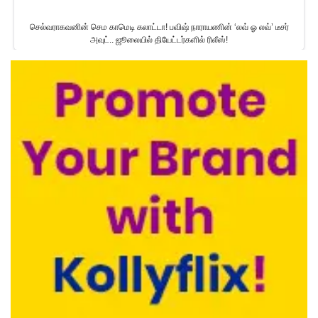
செல்வராகவனின் செம காமெடி கலாட்டா! பவிஷ் நாராயணின் ‘லவ் ஓ லவ்’ டீசர்
அவுட்.. ஜூலையில் தியேட்டர்களில் ரிலீஸ்!