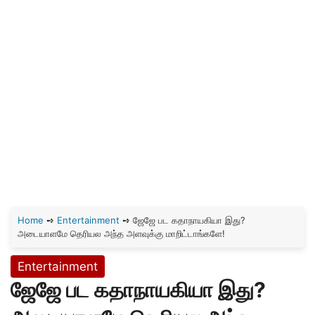
Home
➺
Entertainment
➺
ஜேஜே பட கதாநாயகியா இது?
அடையாளமே தெரியல அந்த அளவுக்கு மாறிட்டாங்களே!
Entertainment
ஜேஜே பட கதாநாயகியா இது?