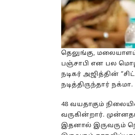
தெலுங்கு, மலையாளம்,
பஞ்சாபி என பல மொழி
நடிகர் அஜித்தின் “சி
நடித்திருந்தார் நக்மா.
48 வயதாகும் நிலையி
வருகின்றார். முன்னத
இதனால் இருவரும் நெ