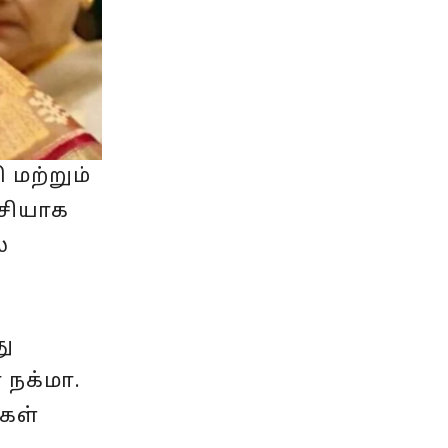
 மற்றும்
ைசியாக
்
து
 நக்மா.
கள்