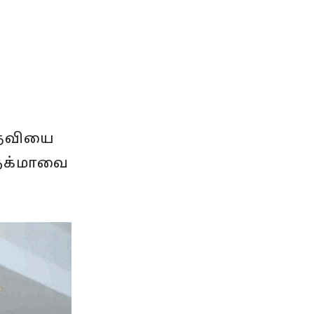
தேவியை
 நக்மாவை