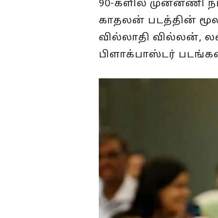
90-களில் முன்னணி நட
காதலன் படத்தின் மூ
வில்லாதி வில்லன், லவ்
பிளாக்பாஸ்டர் படங்களி