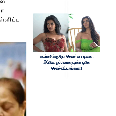
ல்
ா,
ள்ளிட்ட
கவர்ச்சிக்கு நோ சொன்ன நடிகை :
இப்போ ஓப்பனாக நடிக்க ஓகே
சொல்லிட்டாங்களா!