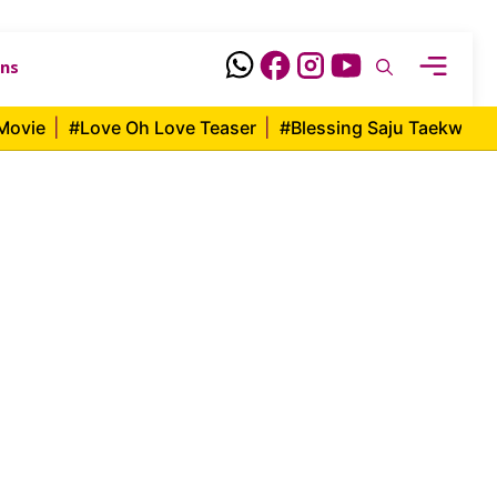
ons
Movie
|
#Love Oh Love Teaser
|
#Blessing Saju Taekwon