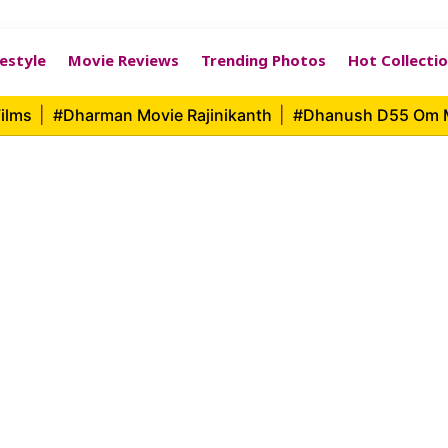
festyle
Movie Reviews
Trending Photos
Hot Collecti
ilms
|
#Dharman Movie Rajinikanth
|
#Dhanush D55 Om 