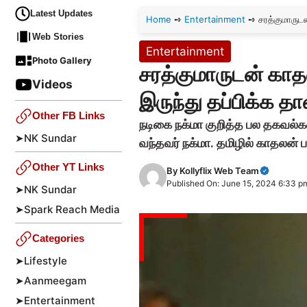
Latest Updates
Home
➺
Entertainment
➺
சரத்குமாருட
Web Stories
Entertainment
Photo Gallery
சரத்குமாருடன் காதல
Videos
இருந்து தப்பிக்க 
Other FB Links
நடிகை நக்மா குறித்த பல தகவல்க
➤
NK Sundar
வந்தவர் நக்மா. தமிழில் காதலன் 
Other YT Links
By
Kollyflix Web Team
Published On: June 15, 2024 6:33 p
➤
NK Sundar
➤
Spark Reach Media
Categories
➤
Lifestyle
➤
Aanmeegam
➤
Entertainment