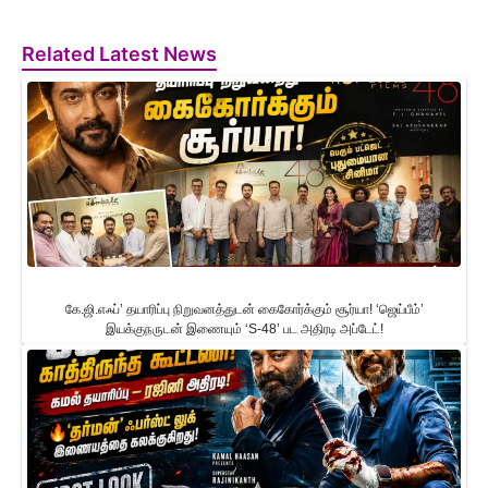
Related Latest News
கே.ஜி.எஃப்’ தயாரிப்பு நிறுவனத்துடன் கைகோர்க்கும் சூர்யா! ‘ஜெய்பீம்’
இயக்குநருடன் இணையும் ‘S-48’ பட அதிரடி அப்டேட்!