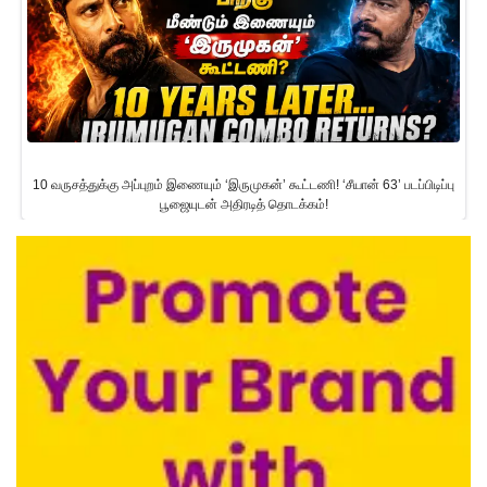
10 வருசத்துக்கு அப்புறம் இணையும் ‘இருமுகன்’ கூட்டணி! ‘சீயான் 63’ படப்பிடிப்பு
பூஜையுடன் அதிரடித் தொடக்கம்!