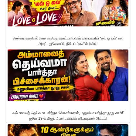
செல்வராகவனின் செம காமெடி கலாட்டா! பவிஷ் நாராயணின் ‘லவ் ஓ லவ்’ டீசர்
அவுட்.. ஜூலையில் தியேட்டர்களில் ரிலீஸ்!
அம்மாவைத் தெய்வமா பார்த்தா பிச்சைக்காரன், மனுஷியா பார்த்தா நூறு சாமி!”
ஜூன் 19-ல் விஜய் ஆண்டனியின் எமோஷனல் ஆட்டம்!