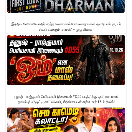
இந்திய சினிமாவே எதிர்பார்த்த மெகா காம்போ! உலகநாயகன் தயாரிப்பில் சூப்பர்
ஸ்டார் நடிக்கும் ‘தர்மன்’ – முழு விவரம்!
தனுஷ் – ராஜ்குமார் பெரியசாமி இணையும் #D55 படத்திற்கு ‘ஓம்’ என மாஸ்
தலைப்பு! மம்மூட்டி, சாய் பல்லவி, ஸ்ரீலீலாவுடன் அக்டோபர் 16-ல் ரிலீஸ்!