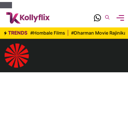
Skip
to
content
TRENDS
#Hombale Films
|
#Dharman Movie Rajinika