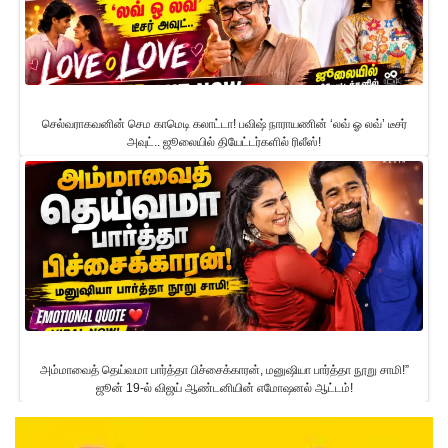
செல்வராகவனின் செம காமெடி கலாட்டா! பவிஷ் நாராயணின் ‘லவ் ஓ லவ்’ டீசர்
அவுட்.. ஜூலையில் தியேட்டர்களில் ரிலீஸ்!
அம்மாவைத் தெய்வமா பார்த்தா பிச்சைக்காரன், மனுஷியா பார்த்தா நூறு சாமி!”
ஜூன் 19-ல் விஜய் ஆண்டனியின் எமோஷனல் ஆட்டம்!