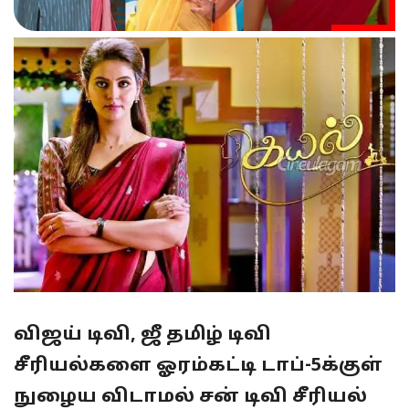
விஜய் டிவி, ஜீ தமிழ் டிவி
சீரியல்களை ஓரம்கட்டி டாப்-5க்குள்
நுழைய விடாமல் சன் டிவி சீரியல்