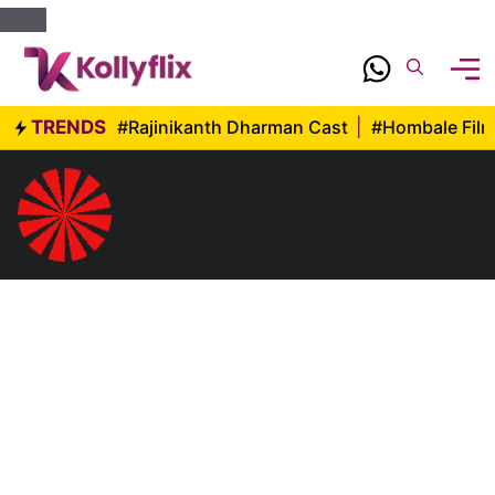
Skip
to
content
TRENDS
#Rajinikanth Dharman Cast
|
#Hombale Fil