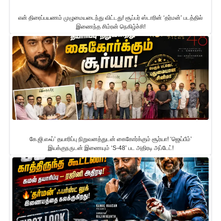
என் திரைப்பயணம் முழுமையடைந்து விட்டது! சூப்பர் ஸ்டாரின் ‘தர்மன்’ படத்தில்
இணைந்த சிம்ரன் நெகிழ்ச்சி!
கே.ஜி.எஃப்’ தயாரிப்பு நிறுவனத்துடன் கைகோர்க்கும் சூர்யா! ‘ஜெய்பீம்’
இயக்குநருடன் இணையும் ‘S-48’ பட அதிரடி அப்டேட்!