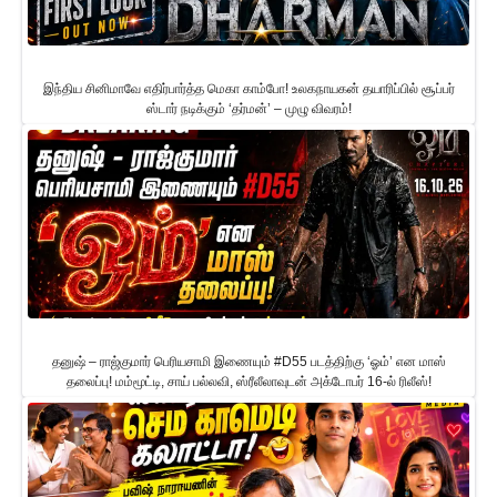
இந்திய சினிமாவே எதிர்பார்த்த மெகா காம்போ! உலகநாயகன் தயாரிப்பில் சூப்பர்
ஸ்டார் நடிக்கும் ‘தர்மன்’ – முழு விவரம்!
தனுஷ் – ராஜ்குமார் பெரியசாமி இணையும் #D55 படத்திற்கு ‘ஓம்’ என மாஸ்
தலைப்பு! மம்மூட்டி, சாய் பல்லவி, ஸ்ரீலீலாவுடன் அக்டோபர் 16-ல் ரிலீஸ்!