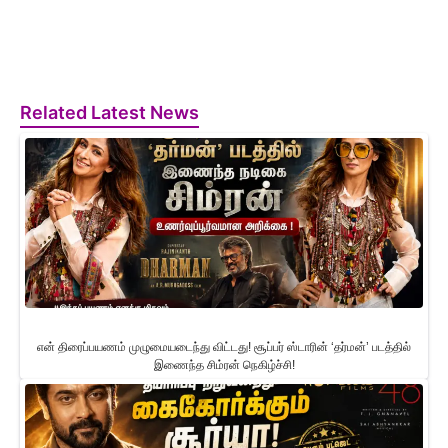
Related Latest News
என் திரைப்பயணம் முழுமையடைந்து விட்டது! சூப்பர் ஸ்டாரின் ‘தர்மன்’ படத்தில்
இணைந்த சிம்ரன் நெகிழ்ச்சி!