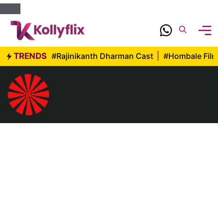
Skip
to
content
TRENDS
#Rajinikanth Dharman Cast
|
#Hombale Fil