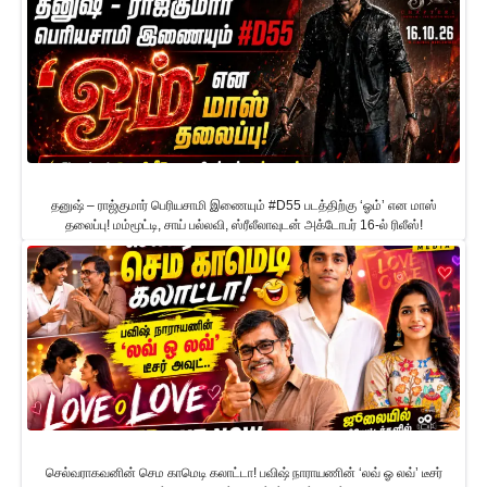
தனுஷ் – ராஜ்குமார் பெரியசாமி இணையும் #D55 படத்திற்கு ‘ஓம்’ என மாஸ்
தலைப்பு! மம்மூட்டி, சாய் பல்லவி, ஸ்ரீலீலாவுடன் அக்டோபர் 16-ல் ரிலீஸ்!
செல்வராகவனின் செம காமெடி கலாட்டா! பவிஷ் நாராயணின் ‘லவ் ஓ லவ்’ டீசர்