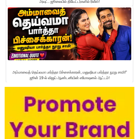
அவுட்.. ஜூலையில் தியேட்டர்களில் ரிலீஸ்!
அம்மாவைத் தெய்வமா பார்த்தா பிச்சைக்காரன், மனுஷியா பார்த்தா நூறு சாமி!”
ஜூன் 19-ல் விஜய் ஆண்டனியின் எமோஷனல் ஆட்டம்!