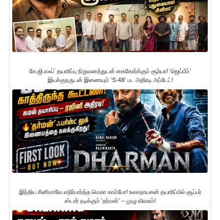
கே.ஜி.எஃப்’ தயாரிப்பு நிறுவனத்துடன் கைகோர்க்கும் சூர்யா! ‘ஜெய்பீம்’
இயக்குநருடன் இணையும் ‘S-48’ பட அதிரடி அப்டேட்!
இந்திய சினிமாவே எதிர்பார்த்த மெகா காம்போ! உலகநாயகன் தயாரிப்பில் சூப்பர்
ஸ்டார் நடிக்கும் ‘தர்மன்’ – முழு விவரம்!