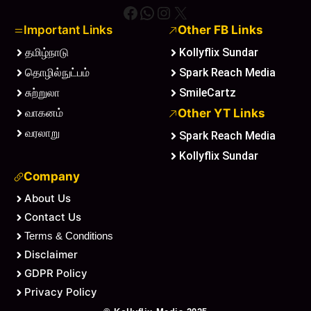
Facebook
WhatsApp
Instagram
X
Important Links
Other FB Links
தமிழ்நாடு
Kollyflix Sundar
தொழில்நுட்பம்
Spark Reach Media
சுற்றுலா
SmileCartz
வாகனம்
Other YT Links
வரலாறு
Spark Reach Media
Kollyflix Sundar
Company
About Us
Contact Us
Terms & Conditions
Disclaimer
GDPR Policy
Privacy Policy