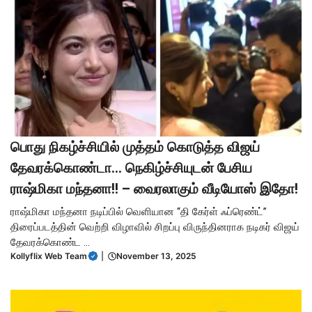
பொது நிகழ்ச்சியில் முத்தம் கொடுத்த விஜய்
தேவரக்கொண்டா… நெகிழ்ச்சியுடன் பேசிய
ராஷ்மிகா மந்தனா!! – வைரலாகும் வீடியோஸ் இதோ!
ராஷ்மிகா மந்தனா நடிப்பில் வெளியான “தி கேர்ள் ஃப்ரெண்ட்”
திரைப்படத்தின் வெற்றி விழாவில் சிறப்பு விருந்தினராக நடிகர் விஜய்
தேவரக்கொண்ட ...
Kollyflix Web Team
|
November 13, 2025