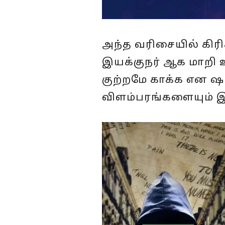
அந்த வரிசையில் கிரி
இயக்குநர் ஆக மாறி உள
குற்றமே காக்க என ஷார
விளம்பரங்களையும் இ