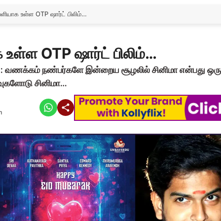
ளியாக உள்ள OTP ஷார்ட் பிலிம்…
உள்ள OTP ஷார்ட் பிலிம்…
: வணக்கம் நண்பர்களே இன்றைய சூழலில் சினிமா என்பது ஒர
கனவுகளோடு சினிமா…
m