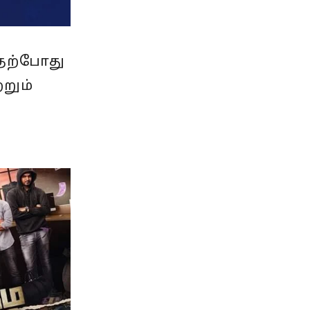
 தற்போது
்றும்