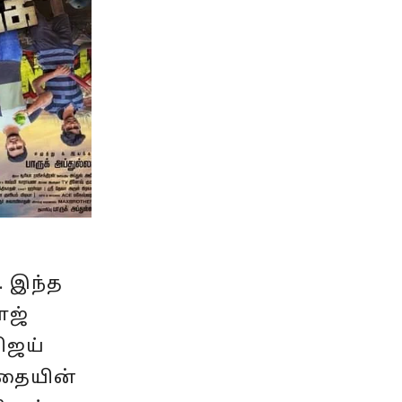
. இந்த
ோஜ்
ிஜய்
கதையின்