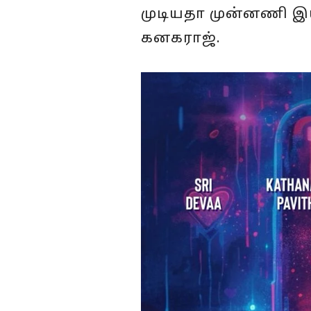
முடியதா முன்னணி இ
கனகராஜ்.