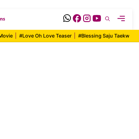
ons
Movie
|
#Love Oh Love Teaser
|
#Blessing Saju Taekwon