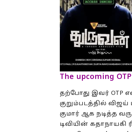
The upcoming OTP 
தற்போது இவர் OTP என
குறும்படத்தில் விஜய
குமார் ஆக நடித்த வர
டிவியின் கதாநாயகி 