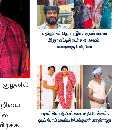
எதிர்நீச்சல் தொடர் இயக்குனர் மகளா
இது? வீட்டில் நடந்த விசேஷம்!
வைரலாகும் வீடியோ
 சூழலில்
ற்றியை
நடிகர் சிவாஜியின் கடைசி நிமிடங்கள் :
ில்
ஓடிப் போய் உதவிய இயக்குனர் பாரதிராஜா
ிர்க்க