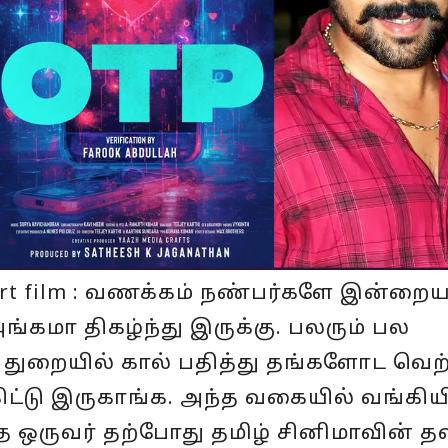
ort film : வணக்கம் நண்பர்களே இன்றைய
ங்கமா திகழ்ந்து இருக்கு. பலரும் பல
துறையில் கால் பதித்து தங்களோட வெ
கிட்டு இருகாங்க. அந்த வகையில் வங்கிய
த ஒருவர் தற்போது தமிழ் சினிமாவின் தவ