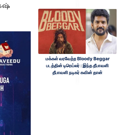
ேஷ்
மக்கள் வரவேற்ற Bloody Beggar
படத்தின் டிரெய்லர் : இந்த தீபாவளி
தீபாவளி நடிகர் கவின் தான்