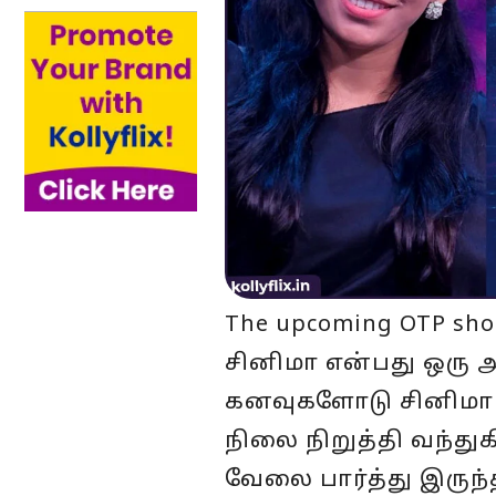
The upcoming OTP sh
சினிமா என்பது ஒரு அ
கனவுகளோடு சினிமா 
நிலை நிறுத்தி வந்து
வேலை பார்த்து இருந்