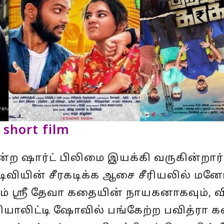
short film
்ற ஷார்ட் பிலிமை இயக்கி வருகின்றார்
் டிவியின் சீரகடிக்க ஆசை சீரியலில் மன
ும் ஸ்ரீ தேவா கதையின் நாயகனாகவும், வ
ரியாலிட்டி ஷோவில் பங்கேற்ற பவித்ரா 