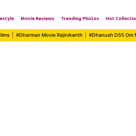
festyle
Movie Reviews
Trending Photos
Hot Collecti
ilms
|
#Dharman Movie Rajinikanth
|
#Dhanush D55 Om 