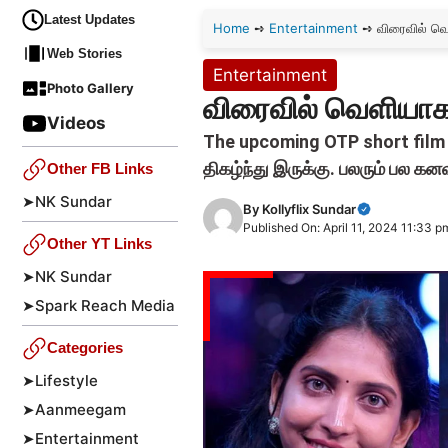
Latest Updates
Home
➺
Entertainment
➺
விரைவில் வெ
Web Stories
Entertainment
Photo Gallery
விரைவில் வெளியாக 
Videos
The upcoming OTP short film 
திகழ்ந்து இருக்கு. பலரும் பல 
Other FB Links
➤
NK Sundar
By
Kollyflix Sundar
Published On: April 11, 2024 11:33 p
Other YT Links
➤
NK Sundar
➤
Spark Reach Media
Categories
➤
Lifestyle
➤
Aanmeegam
➤
Entertainment