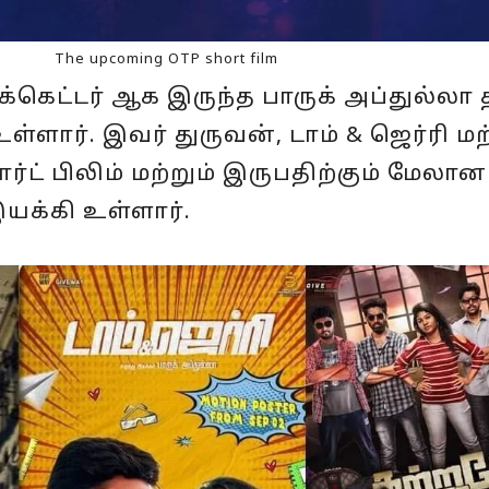
The upcoming OTP short film
க்கெட்டர் ஆக இருந்த பாருக் அப்துல்லா
்ளார். இவர் துருவன், டாம் & ஜெர்ரி மற
்ட் பிலிம் மற்றும் இருபதிற்கும் மேலான
யக்கி உள்ளார்.