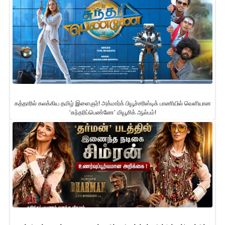
கத்தாரில் கலக்கிய தமிழ் இளைஞர்! அக்மார்க் பியூச்சரிஸ்டிக் பாணியில் வெளியான
‘சுந்தரிப்பெண்ணே’ மியூசிக் ஆல்பம்!