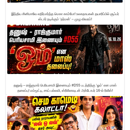
இந்திய சினிமாவே எதிர்பார்த்த மெகா காம்போ! உலகநாயகன் தயாரிப்பில் சூப்பர்
ஸ்டார் நடிக்கும் ‘தர்மன்’ – முழு விவரம்!
தனுஷ் – ராஜ்குமார் பெரியசாமி இணையும் #D55 படத்திற்கு ‘ஓம்’ என மாஸ்
தலைப்பு! மம்மூட்டி, சாய் பல்லவி, ஸ்ரீலீலாவுடன் அக்டோபர் 16-ல் ரிலீஸ்!