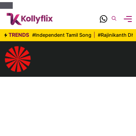
Skip
to
content
TRENDS
#Independent Tamil Song
|
#Rajinikanth D