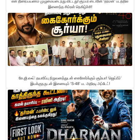
என் திரைப்பயணம் முழுமையடைந்து விட்டது! சூப்பர் ஸ்டாரின் ‘தர்மன்’ படத்தில்
இணைந்த சிம்ரன் நெகிழ்ச்சி!
கே.ஜி.எஃப்’ தயாரிப்பு நிறுவனத்துடன் கைகோர்க்கும் சூர்யா! ‘ஜெய்பீம்’
இயக்குநருடன் இணையும் ‘S-48’ பட அதிரடி அப்டேட்!