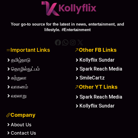
Your go-to source for the latest in news, entertainment, and
lifestyle. #Entertainment
Facebook
WhatsApp
Instagram
X
Important Links
Other FB Links
தமிழ்நாடு
Kollyflix Sundar
தொழில்நுட்பம்
Spark Reach Media
சுற்றுலா
SmileCartz
வாகனம்
Other YT Links
வரலாறு
Spark Reach Media
Kollyflix Sundar
Company
About Us
Contact Us