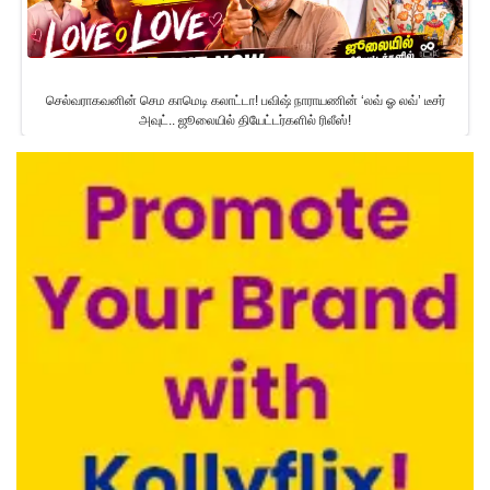
செல்வராகவனின் செம காமெடி கலாட்டா! பவிஷ் நாராயணின் ‘லவ் ஓ லவ்’ டீசர்
அவுட்.. ஜூலையில் தியேட்டர்களில் ரிலீஸ்!