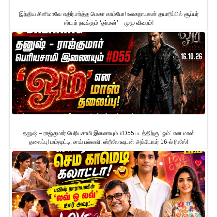
இந்திய சினிமாவே எதிர்பார்த்த மெகா காம்போ! உலகநாயகன் தயாரிப்பில் சூப்பர்
ஸ்டார் நடிக்கும் ‘தர்மன்’ – முழு விவரம்!
தனுஷ் – ராஜ்குமார் பெரியசாமி இணையும் #D55 படத்திற்கு ‘ஓம்’ என மாஸ்
தலைப்பு! மம்மூட்டி, சாய் பல்லவி, ஸ்ரீலீலாவுடன் அக்டோபர் 16-ல் ரிலீஸ்!