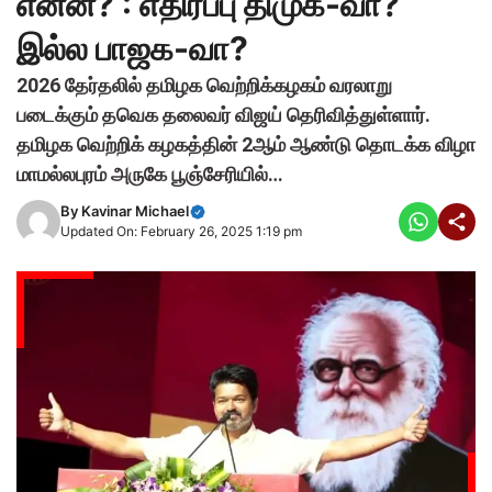
என்ன? : எதிர்ப்பு திமுக-வா?
இல்ல பாஜக-வா?
2026 தேர்தலில் தமிழக வெற்றிக்கழகம் வரலாறு
படைக்கும் தவெக தலைவர் விஜய் தெரிவித்துள்ளார்.
தமிழக வெற்றிக் கழகத்தின் 2ஆம் ஆண்டு தொடக்க விழா
மாமல்லபுரம் அருகே பூஞ்சேரியில்…
By
Kavinar Michael
Updated On: February 26, 2025 1:19 pm