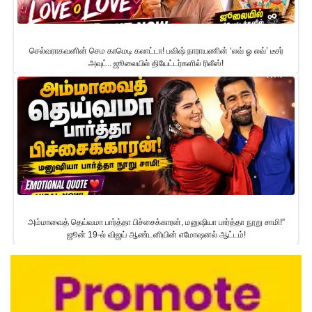
செல்வராகவனின் செம காமெடி கலாட்டா! பவிஷ் நாராயணின் ‘லவ் ஓ லவ்’ டீசர்
அவுட்.. ஜூலையில் தியேட்டர்களில் ரிலீஸ்!
அம்மாவைத் தெய்வமா பார்த்தா பிச்சைக்காரன், மனுஷியா பார்த்தா நூறு சாமி!”
ஜூன் 19-ல் விஜய் ஆண்டனியின் எமோஷனல் ஆட்டம்!