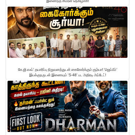
இணைந்த சிம்ரன் நெகிழ்ச்சி!
கே.ஜி.எஃப்’ தயாரிப்பு நிறுவனத்துடன் கைகோர்க்கும் சூர்யா! ‘ஜெய்பீம்’
இயக்குநருடன் இணையும் ‘S-48’ பட அதிரடி அப்டேட்!