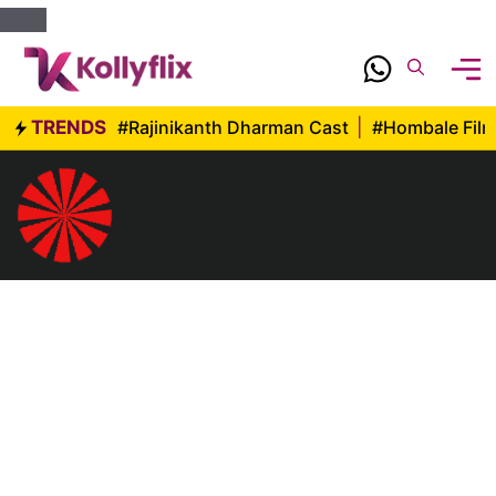
Skip
to
content
TRENDS
#Rajinikanth Dharman Cast
|
#Hombale Fil