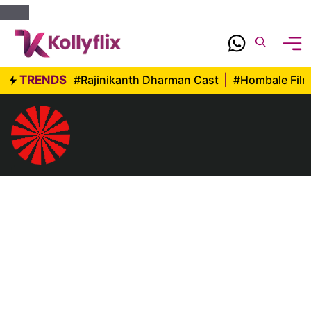
Skip
to
content
TRENDS
#Rajinikanth Dharman Cast
|
#Hombale Fil