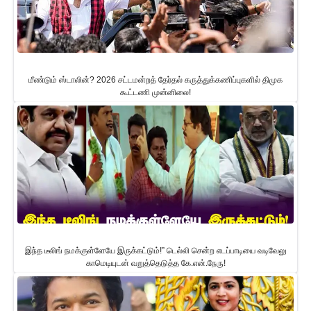
மீண்டும் ஸ்டாலின்? 2026 சட்டமன்றத் தேர்தல் கருத்துக்கணிப்புகளில் திமுக
கூட்டணி முன்னிலை!
இந்த டீலிங் நமக்குள்ளேயே இருக்கட்டும்!” டெல்லி சென்ற எடப்பாடியை வடிவேலு
காமெடியுடன் வறுத்தெடுத்த கே.என்.நேரு!