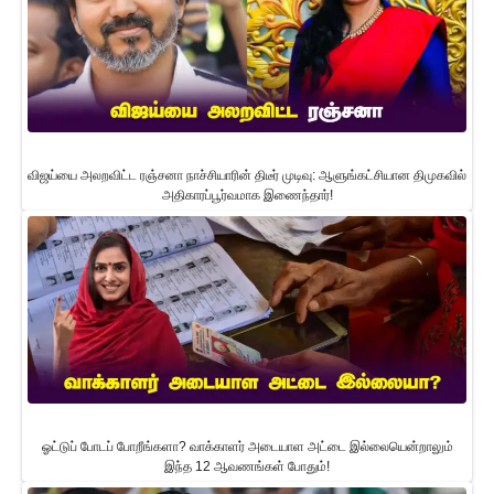
விஜய்யை அலறவிட்ட ரஞ்சனா நாச்சியாரின் திடீர் முடிவு: ஆளுங்கட்சியான திமுகவில்
அதிகாரப்பூர்வமாக இணைந்தார்!
ஓட்டுப் போடப் போறீங்களா? வாக்காளர் அடையாள அட்டை இல்லையென்றாலும்
இந்த 12 ஆவணங்கள் போதும்!