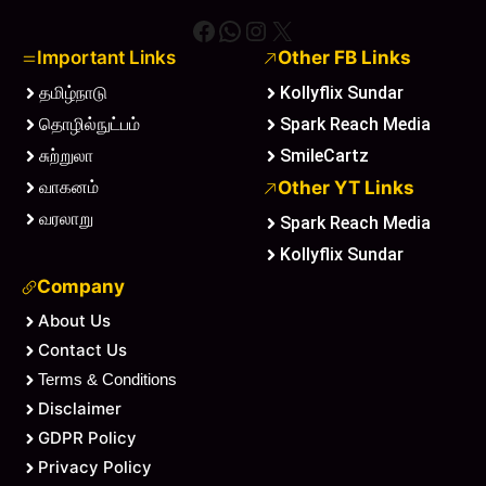
Facebook
WhatsApp
Instagram
X
Important Links
Other FB Links
தமிழ்நாடு
Kollyflix Sundar
தொழில்நுட்பம்
Spark Reach Media
சுற்றுலா
SmileCartz
வாகனம்
Other YT Links
வரலாறு
Spark Reach Media
Kollyflix Sundar
Company
About Us
Contact Us
Terms & Conditions
Disclaimer
GDPR Policy
Privacy Policy