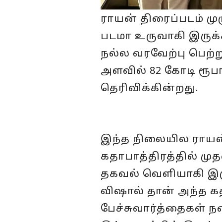
ராயன் திரைப்படம் 
படமா உருவாகி இருக்க
நல்ல வரவேற்பு பெற்
அளவில் 82 கோடி ரூப
தெரிவிக்கின்றது.
இந்த நிலையில ராயன் 
கதாபாத்திரத்தில் முத
தகவல் வெளியாகி இரு
விஷால் தான் அந்த கத
பேச்சுவார்த்தைகள் 