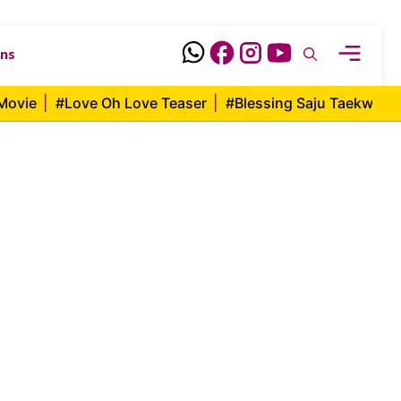
ons
Movie
|
#Love Oh Love Teaser
|
#Blessing Saju Taekwon