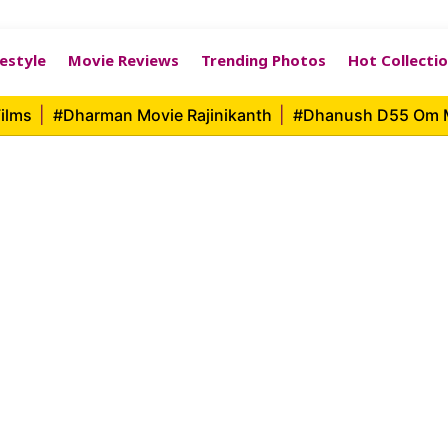
festyle
Movie Reviews
Trending Photos
Hot Collecti
ilms
|
#Dharman Movie Rajinikanth
|
#Dhanush D55 Om 