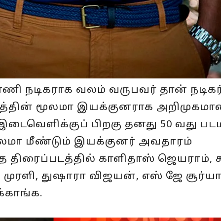
னணி நடிகராக வலம் வருபவர் தான் நடிகர
டத்தின் மூலமா இயக்குனராக அறிமுகமான
 இடைவெளிக்குப் பிறகு தனது 50 வது ப
ூலமா மீண்டும் இயக்குனர் அவதாரம்
ந்த திரைப்படத்தில் காளிதாஸ் ஜெயராம், சந
முரளி, துஷாரா விஜயன், எஸ் ஜே சூர்
க்காங்க.