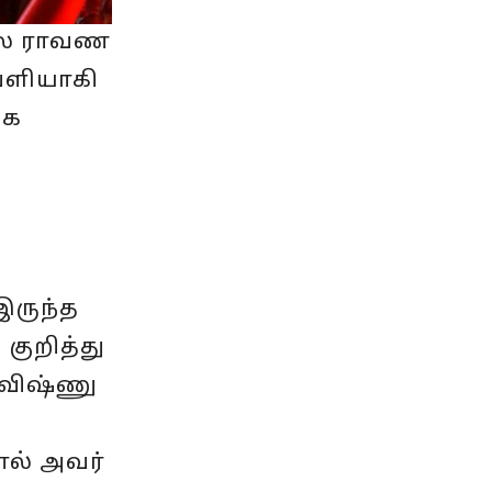
யில ராவண
வெளியாகி
லக
இருந்த
 குறித்து
 விஷ்ணு
ால் அவர்