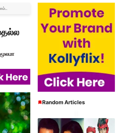
ாம்..
முதல்ல
 மூலமா
Random Articles