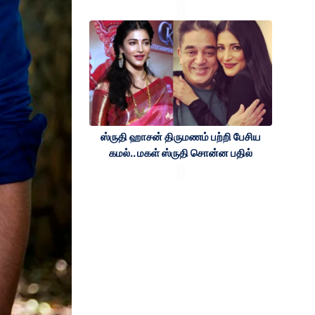
ஸ்ருதி ஹாசன் திருமணம் பற்றி பேசிய
கமல்.. மகள் ஸ்ருதி சொன்ன பதில்