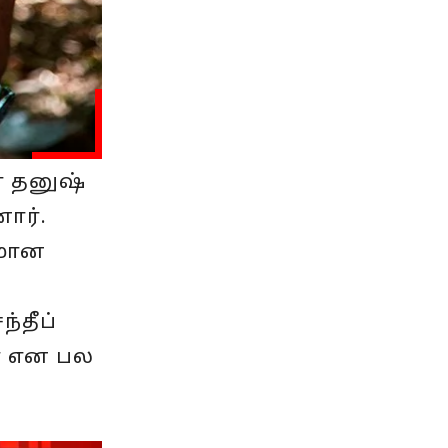
் தனுஷ்
ார்.
டமான
்தீப்
யா என பல