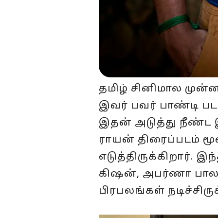
தமிழ் சினிமால முன்
இவர் பவர் பாண்டி ப
இதன் அடுத்து நீண்ட
ராயன் திரைப்படம் ம
எடுத்திருக்கிறார். இ
கிஷன், அபர்ணா பால 
பிரபலங்கள் நடிச்சிரு