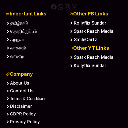
Facebook
WhatsApp
Instagram
X
Important Links
Other FB Links
தமிழ்நாடு
Kollyflix Sundar
தொழில்நுட்பம்
Spark Reach Media
சுற்றுலா
SmileCartz
வாகனம்
Other YT Links
வரலாறு
Spark Reach Media
Kollyflix Sundar
Company
About Us
Contact Us
Terms & Conditions
Disclaimer
GDPR Policy
Privacy Policy