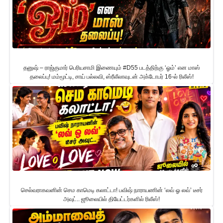
தனுஷ் – ராஜ்குமார் பெரியசாமி இணையும் #D55 படத்திற்கு ‘ஓம்’ என மாஸ்
தலைப்பு! மம்மூட்டி, சாய் பல்லவி, ஸ்ரீலீலாவுடன் அக்டோபர் 16-ல் ரிலீஸ்!
செல்வராகவனின் செம காமெடி கலாட்டா! பவிஷ் நாராயணின் ‘லவ் ஓ லவ்’ டீசர்
அவுட்.. ஜூலையில் தியேட்டர்களில் ரிலீஸ்!