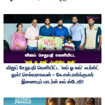
விஜய் சேதுபதி வெளியிட்ட ‘லவ் ஓ லவ்’ ஃபர்ஸ்ட்
லுக்! செல்வராகவன் – கே.எஸ்.ரவிக்குமார்
இணையும் மாடர்ன் லவ் ஸ்டோரி!