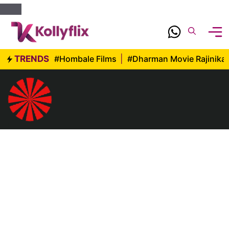
Skip
to
content
TRENDS
#Hombale Films
|
#Dharman Movie Rajinika