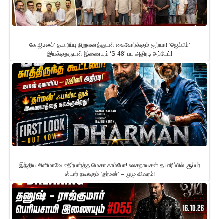
கே.ஜி.எஃப்’ தயாரிப்பு நிறுவனத்துடன் கைகோர்க்கும் சூர்யா! ‘ஜெய்பீம்’
இயக்குநருடன் இணையும் ‘S-48’ பட அதிரடி அப்டேட்!
இந்திய சினிமாவே எதிர்பார்த்த மெகா காம்போ! உலகநாயகன் தயாரிப்பில் சூப்பர்
ஸ்டார் நடிக்கும் ‘தர்மன்’ – முழு விவரம்!