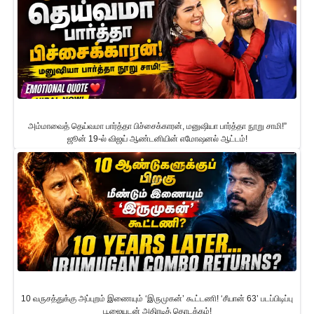
அம்மாவைத் தெய்வமா பார்த்தா பிச்சைக்காரன், மனுஷியா பார்த்தா நூறு சாமி!”
ஜூன் 19-ல் விஜய் ஆண்டனியின் எமோஷனல் ஆட்டம்!
10 வருசத்துக்கு அப்புறம் இணையும் ‘இருமுகன்’ கூட்டணி! ‘சீயான் 63’ படப்பிடிப்பு
பூஜையுடன் அதிரடித் தொடக்கம்!