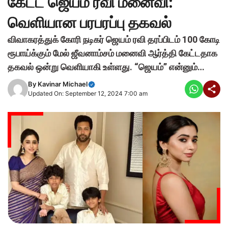
கேட்ட ஜெயம் ரவி மனைவி:
வெளியான பரபரப்பு தகவல்
விவாகரத்துக் கோரி நடிகர் ஜெயம் ரவி தரப்பிடம் 100 கோடி
ரூபாய்க்கும் மேல் ஜீவனாம்சம் மனைவி ஆர்த்தி கேட்டதாக
தகவல் ஒன்று வெளியாகி உள்ளது. “ஜெயம்” என்னும்…
By
Kavinar Michael
Updated On: September 12, 2024 7:00 am