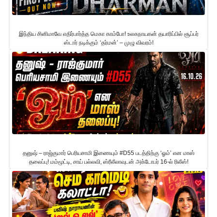
இந்திய சினிமாவே எதிர்பார்த்த மெகா காம்போ! உலகநாயகன் தயாரிப்பில் சூப்பர்
ஸ்டார் நடிக்கும் ‘தர்மன்’ – முழு விவரம்!
தனுஷ் – ராஜ்குமார் பெரியசாமி இணையும் #D55 படத்திற்கு ‘ஓம்’ என மாஸ்
தலைப்பு! மம்மூட்டி, சாய் பல்லவி, ஸ்ரீலீலாவுடன் அக்டோபர் 16-ல் ரிலீஸ்!