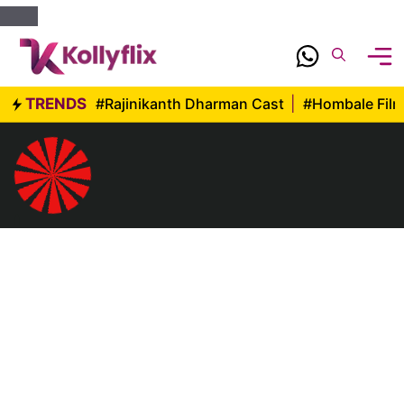
Skip
to
content
TRENDS
#Rajinikanth Dharman Cast
|
#Hombale Fil