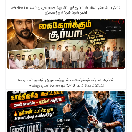
என் திரைப்பயணம் முழுமையடைந்து விட்டது! சூப்பர் ஸ்டாரின் ‘தர்மன்’ படத்தில்
இணைந்த சிம்ரன் நெகிழ்ச்சி!
கே.ஜி.எஃப்’ தயாரிப்பு நிறுவனத்துடன் கைகோர்க்கும் சூர்யா! ‘ஜெய்பீம்’
இயக்குநருடன் இணையும் ‘S-48’ பட அதிரடி அப்டேட்!