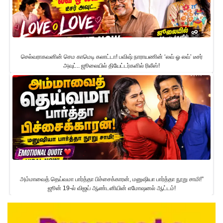
செல்வராகவனின் செம காமெடி கலாட்டா! பவிஷ் நாராயணின் ‘லவ் ஓ லவ்’ டீசர்
அவுட்.. ஜூலையில் தியேட்டர்களில் ரிலீஸ்!
அம்மாவைத் தெய்வமா பார்த்தா பிச்சைக்காரன், மனுஷியா பார்த்தா நூறு சாமி!”
ஜூன் 19-ல் விஜய் ஆண்டனியின் எமோஷனல் ஆட்டம்!