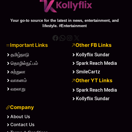
Your go-to source for the latest in news, entertainment, and
lifestyle. #Entertainment
Facebook
WhatsApp
Instagram
X
Important Links
Other FB Links
தமிழ்நாடு
Kollyflix Sundar
தொழில்நுட்பம்
Spark Reach Media
சுற்றுலா
SmileCartz
வாகனம்
Other YT Links
வரலாறு
Spark Reach Media
Kollyflix Sundar
Company
About Us
Contact Us