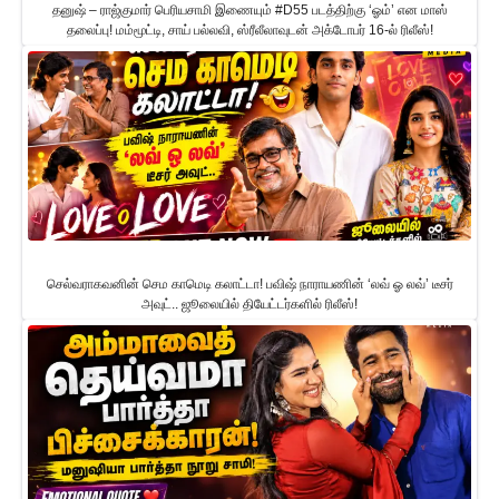
தனுஷ் – ராஜ்குமார் பெரியசாமி இணையும் #D55 படத்திற்கு ‘ஓம்’ என மாஸ்
தலைப்பு! மம்மூட்டி, சாய் பல்லவி, ஸ்ரீலீலாவுடன் அக்டோபர் 16-ல் ரிலீஸ்!
செல்வராகவனின் செம காமெடி கலாட்டா! பவிஷ் நாராயணின் ‘லவ் ஓ லவ்’ டீசர்
அவுட்.. ஜூலையில் தியேட்டர்களில் ரிலீஸ்!