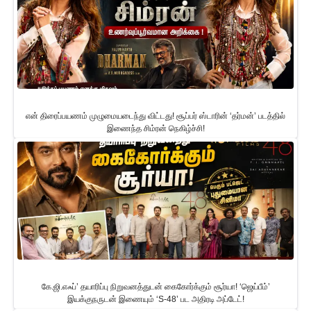
என் திரைப்பயணம் முழுமையடைந்து விட்டது! சூப்பர் ஸ்டாரின் ‘தர்மன்’ படத்தில்
இணைந்த சிம்ரன் நெகிழ்ச்சி!
கே.ஜி.எஃப்’ தயாரிப்பு நிறுவனத்துடன் கைகோர்க்கும் சூர்யா! ‘ஜெய்பீம்’
இயக்குநருடன் இணையும் ‘S-48’ பட அதிரடி அப்டேட்!