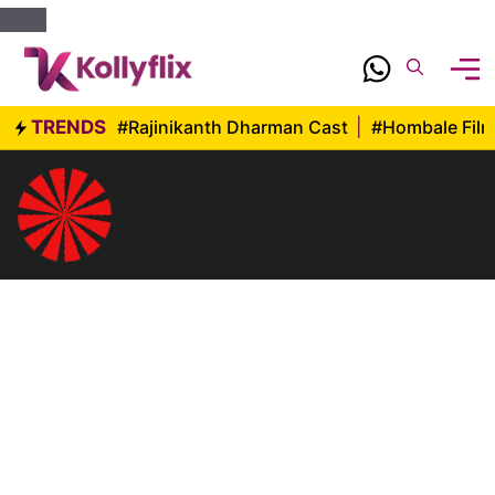
Skip
to
content
TRENDS
#Rajinikanth Dharman Cast
|
#Hombale Fil