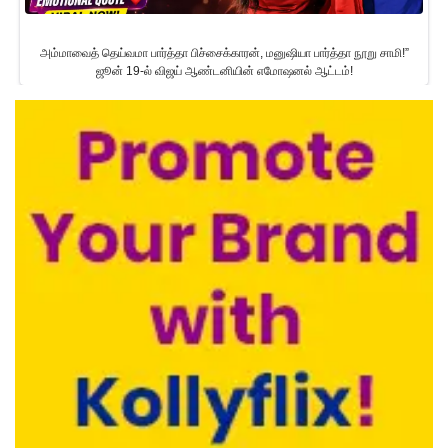
அம்மாவைத் தெய்வமா பார்த்தா பிச்சைக்காரன், மனுஷியா பார்த்தா நூறு சாமி!”
ஜூன் 19-ல் விஜய் ஆண்டனியின் எமோஷனல் ஆட்டம்!