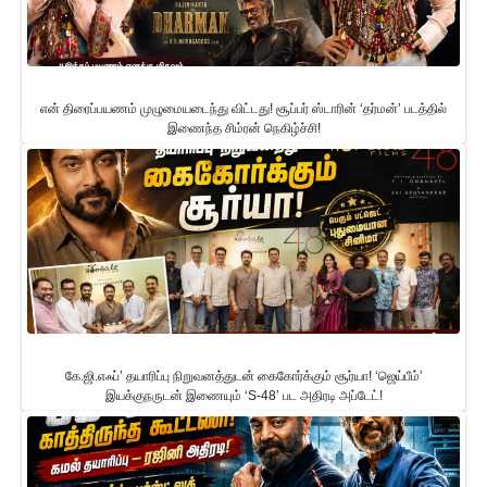
என் திரைப்பயணம் முழுமையடைந்து விட்டது! சூப்பர் ஸ்டாரின் ‘தர்மன்’ படத்தில்
இணைந்த சிம்ரன் நெகிழ்ச்சி!
கே.ஜி.எஃப்’ தயாரிப்பு நிறுவனத்துடன் கைகோர்க்கும் சூர்யா! ‘ஜெய்பீம்’
இயக்குநருடன் இணையும் ‘S-48’ பட அதிரடி அப்டேட்!