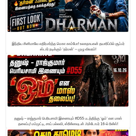
இந்திய சினிமாவே எதிர்பார்த்த மெகா காம்போ! உலகநாயகன் தயாரிப்பில் சூப்பர்
ஸ்டார் நடிக்கும் ‘தர்மன்’ – முழு விவரம்!
தனுஷ் – ராஜ்குமார் பெரியசாமி இணையும் #D55 படத்திற்கு ‘ஓம்’ என மாஸ்
தலைப்பு! மம்மூட்டி, சாய் பல்லவி, ஸ்ரீலீலாவுடன் அக்டோபர் 16-ல் ரிலீஸ்!