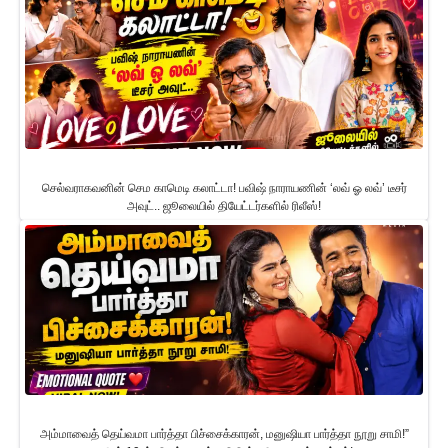
செல்வராகவனின் செம காமெடி கலாட்டா! பவிஷ் நாராயணின் ‘லவ் ஓ லவ்’ டீசர்
அவுட்.. ஜூலையில் தியேட்டர்களில் ரிலீஸ்!
அம்மாவைத் தெய்வமா பார்த்தா பிச்சைக்காரன், மனுஷியா பார்த்தா நூறு சாமி!”