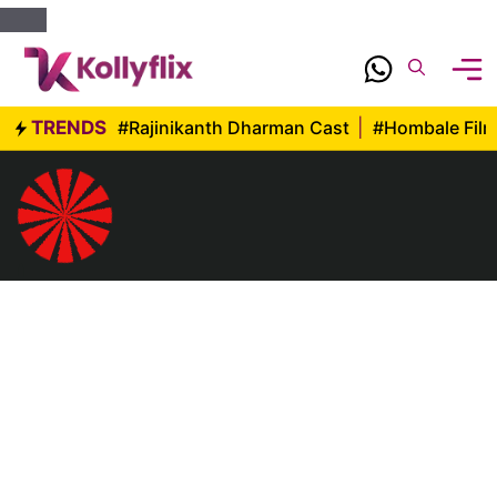
Skip
to
content
TRENDS
#Rajinikanth Dharman Cast
|
#Hombale Fil