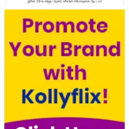
ஜூன் 19-ல் விஜய் ஆண்டனியின் எமோஷனல் ஆட்டம்!