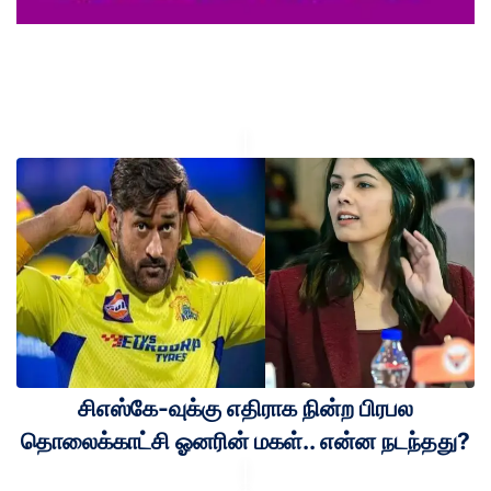
சிஎஸ்கே-வுக்கு எதிராக நின்ற பிரபல
தொலைக்காட்சி ஓனரின் மகள்.. என்ன நடந்தது?