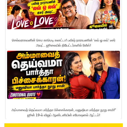
செல்வராகவனின் செம காமெடி கலாட்டா! பவிஷ் நாராயணின் ‘லவ் ஓ லவ்’ டீசர்
அவுட்.. ஜூலையில் தியேட்டர்களில் ரிலீஸ்!
அம்மாவைத் தெய்வமா பார்த்தா பிச்சைக்காரன், மனுஷியா பார்த்தா நூறு சாமி!”
ஜூன் 19-ல் விஜய் ஆண்டனியின் எமோஷனல் ஆட்டம்!