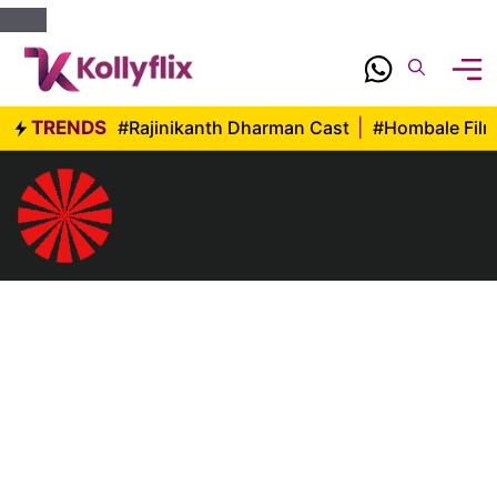
Skip
to
content
TRENDS
#Rajinikanth Dharman Cast
|
#Hombale Fil