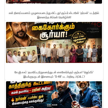
என் திரைப்பயணம் முழுமையடைந்து விட்டது! சூப்பர் ஸ்டாரின் ‘தர்மன்’ படத்தில்
இணைந்த சிம்ரன் நெகிழ்ச்சி!
கே.ஜி.எஃப்’ தயாரிப்பு நிறுவனத்துடன் கைகோர்க்கும் சூர்யா! ‘ஜெய்பீம்’
இயக்குநருடன் இணையும் ‘S-48’ பட அதிரடி அப்டேட்!