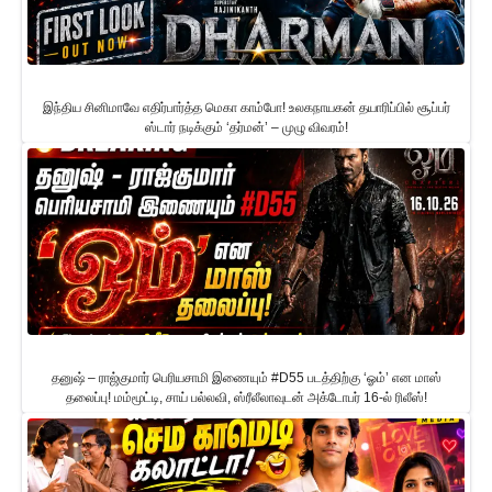
இந்திய சினிமாவே எதிர்பார்த்த மெகா காம்போ! உலகநாயகன் தயாரிப்பில் சூப்பர்
ஸ்டார் நடிக்கும் ‘தர்மன்’ – முழு விவரம்!
தனுஷ் – ராஜ்குமார் பெரியசாமி இணையும் #D55 படத்திற்கு ‘ஓம்’ என மாஸ்
தலைப்பு! மம்மூட்டி, சாய் பல்லவி, ஸ்ரீலீலாவுடன் அக்டோபர் 16-ல் ரிலீஸ்!