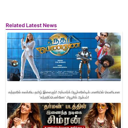
Related Latest News
கத்தாரில் கலக்கிய தமிழ் இளைஞர்! அக்மார்க் பியூச்சரிஸ்டிக் பாணியில் வெளியான
‘சுந்தரிப்பெண்ணே’ மியூசிக் ஆல்பம்!