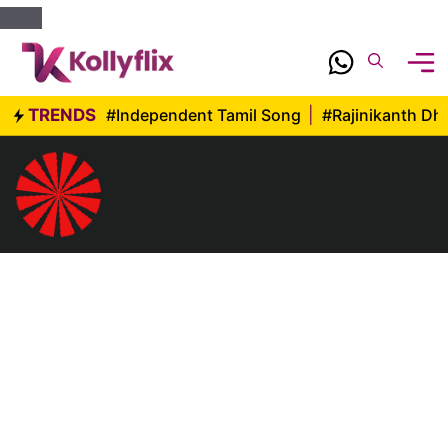
Skip
to
content
TRENDS
#Independent Tamil Song
|
#Rajinikanth D