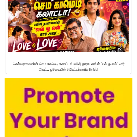
செல்வராகவனின் செம காமெடி கலாட்டா! பவிஷ் நாராயணின் ‘லவ் ஓ லவ்’ டீசர்
அவுட்.. ஜூலையில் தியேட்டர்களில் ரிலீஸ்!