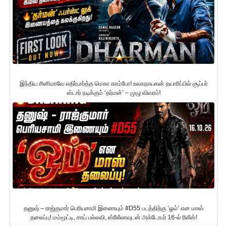
இந்திய சினிமாவே எதிர்பார்த்த மெகா காம்போ! உலகநாயகன் தயாரிப்பில் சூப்பர்
ஸ்டார் நடிக்கும் ‘தர்மன்’ – முழு விவரம்!
தனுஷ் – ராஜ்குமார் பெரியசாமி இணையும் #D55 படத்திற்கு ‘ஓம்’ என மாஸ்
தலைப்பு! மம்மூட்டி, சாய் பல்லவி, ஸ்ரீலீலாவுடன் அக்டோபர் 16-ல் ரிலீஸ்!