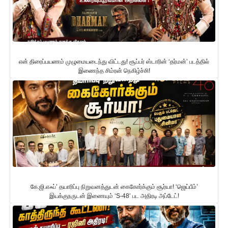
என் திரைப்பயணம் முழுமையடைந்து விட்டது! சூப்பர் ஸ்டாரின் ‘தர்மன்’ படத்தில்
இணைந்த சிம்ரன் நெகிழ்ச்சி!
கே.ஜி.எஃப்’ தயாரிப்பு நிறுவனத்துடன் கைகோர்க்கும் சூர்யா! ‘ஜெய்பீம்’
இயக்குநருடன் இணையும் ‘S-48’ பட அதிரடி அப்டேட்!