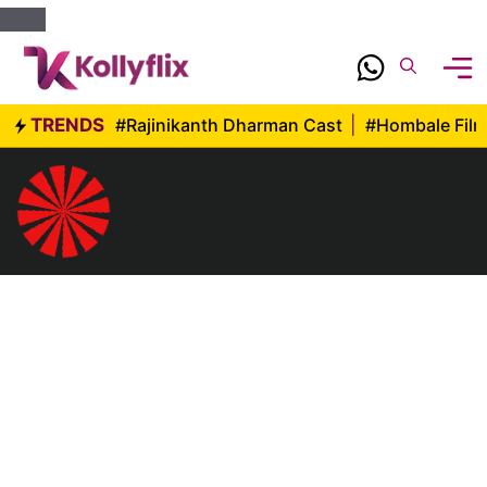
Skip
to
content
TRENDS
#Rajinikanth Dharman Cast
|
#Hombale Fil