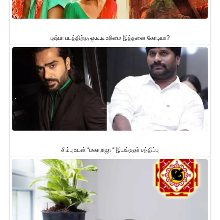
புஷ்பா படத்திற்கு ஓ.டி.டி உரிமை இத்தனை கோடியா?
சிம்பு உடன் “மகாராஜா “ இயக்குநர் சந்திப்பு