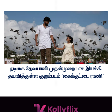
நடிகை தேவயானி முதன்முறையாக இயக்கி
தயாரித்துள்ள குறும்படம் ‘கைக்குட்டை ராணி’