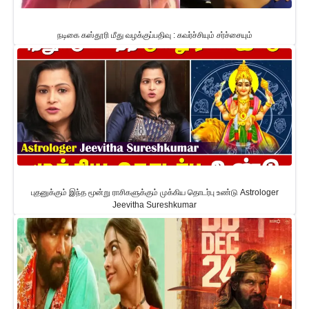
நடிகை கஸ்தூரி மீது வழக்குப்பதிவு : கவர்ச்சியும் சர்ச்சையும்
புதனுக்கும் இந்த மூன்று ராசிகளுக்கும் முக்கிய தொடர்பு உண்டு Astrologer
Jeevitha Sureshkumar