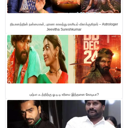
தியானத்தின் நன்மைகள், புராண காலத்து ரகசியம் விளக்குகிறார் – Astrologer
Jeevitha Sureshkumar
புஷ்பா படத்திற்கு ஓ.டி.டி உரிமை இத்தனை கோடியா?