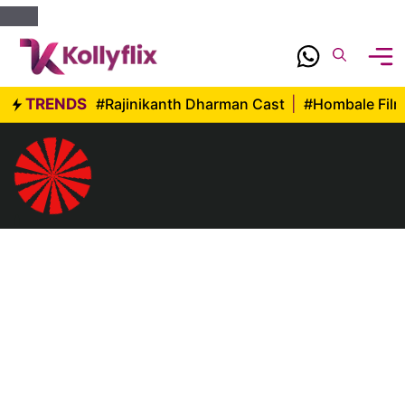
Skip
to
content
TRENDS
#Rajinikanth Dharman Cast
|
#Hombale Fil