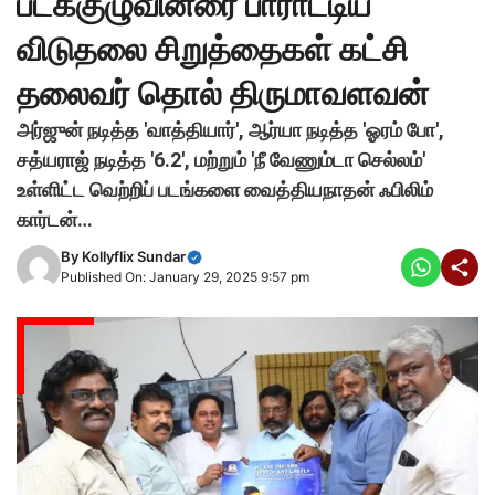
படக்குழுவினரை பாராட்டிய
விடுதலை சிறுத்தைகள் கட்சி
தலைவர் தொல் திருமாவளவன்
அர்ஜுன் நடித்த 'வாத்தியார்', ஆர்யா நடித்த 'ஓரம் போ',
சத்யராஜ் நடித்த '6.2', மற்றும் 'நீ வேணும்டா செல்லம்'
உள்ளிட்ட வெற்றிப் படங்களை வைத்தியநாதன் ஃபிலிம்
கார்டன்…
By
Kollyflix Sundar
Published On: January 29, 2025 9:57 pm