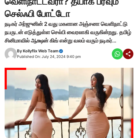
வெளிநாட்டவரா? தீயாக பரவும்
செல்ஃபி போட்டோ
நடிகர் அர்ஜுனின் 2 வது மகளான அஞ்சனா வெளிநாட்டு
நபருடன் எடுத்துள்ள செல்பி வைரலாகி வருகின்றது. தமிழ்
சினிமாவில் ஆக்ஷன் கிங் என்று வலம் வரும் நடிகர்…
By
Kollyflix Web Team
Published On: July 24, 2024 9:40 pm