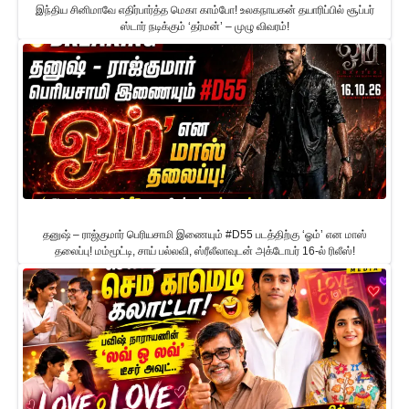
இந்திய சினிமாவே எதிர்பார்த்த மெகா காம்போ! உலகநாயகன் தயாரிப்பில் சூப்பர்
ஸ்டார் நடிக்கும் ‘தர்மன்’ – முழு விவரம்!
தனுஷ் – ராஜ்குமார் பெரியசாமி இணையும் #D55 படத்திற்கு ‘ஓம்’ என மாஸ்
தலைப்பு! மம்மூட்டி, சாய் பல்லவி, ஸ்ரீலீலாவுடன் அக்டோபர் 16-ல் ரிலீஸ்!