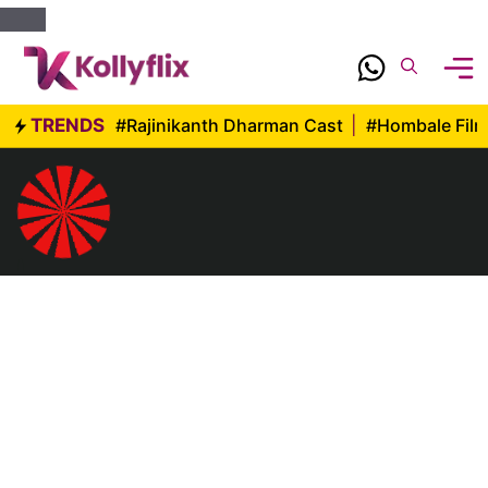
Skip
to
content
TRENDS
#Rajinikanth Dharman Cast
|
#Hombale Fil