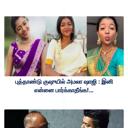
புத்தாண்டு குஷுயில் அமலா ஷாஜி : இனி
என்னை பார்க்காதீங்க!…