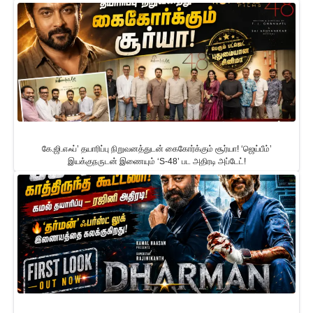
கே.ஜி.எஃப்’ தயாரிப்பு நிறுவனத்துடன் கைகோர்க்கும் சூர்யா! ‘ஜெய்பீம்’
இயக்குநருடன் இணையும் ‘S-48’ பட அதிரடி அப்டேட்!