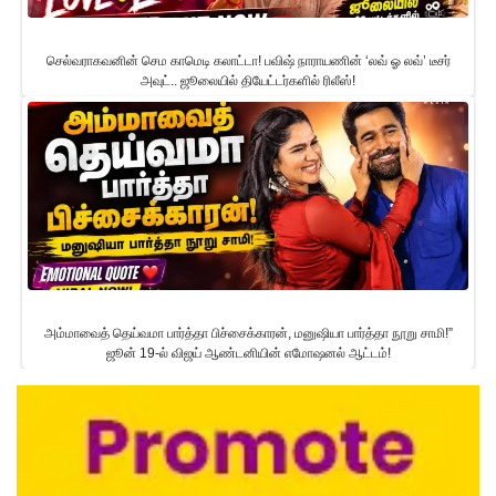
செல்வராகவனின் செம காமெடி கலாட்டா! பவிஷ் நாராயணின் ‘லவ் ஓ லவ்’ டீசர்
அவுட்.. ஜூலையில் தியேட்டர்களில் ரிலீஸ்!
அம்மாவைத் தெய்வமா பார்த்தா பிச்சைக்காரன், மனுஷியா பார்த்தா நூறு சாமி!”
ஜூன் 19-ல் விஜய் ஆண்டனியின் எமோஷனல் ஆட்டம்!