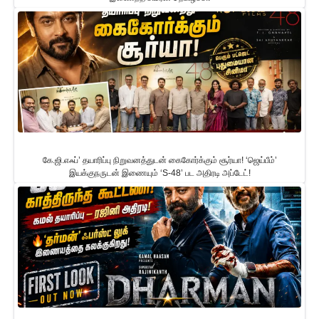
கே.ஜி.எஃப்’ தயாரிப்பு நிறுவனத்துடன் கைகோர்க்கும் சூர்யா! ‘ஜெய்பீம்’
இயக்குநருடன் இணையும் ‘S-48’ பட அதிரடி அப்டேட்!