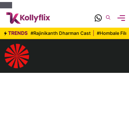
Skip
to
content
TRENDS
#Rajinikanth Dharman Cast
|
#Hombale Fil