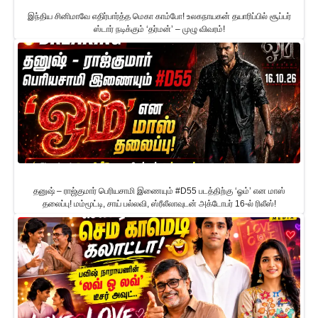
இந்திய சினிமாவே எதிர்பார்த்த மெகா காம்போ! உலகநாயகன் தயாரிப்பில் சூப்பர்
ஸ்டார் நடிக்கும் ‘தர்மன்’ – முழு விவரம்!
தனுஷ் – ராஜ்குமார் பெரியசாமி இணையும் #D55 படத்திற்கு ‘ஓம்’ என மாஸ்
தலைப்பு! மம்மூட்டி, சாய் பல்லவி, ஸ்ரீலீலாவுடன் அக்டோபர் 16-ல் ரிலீஸ்!