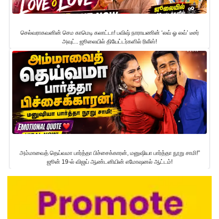
செல்வராகவனின் செம காமெடி கலாட்டா! பவிஷ் நாராயணின் ‘லவ் ஓ லவ்’ டீசர்
அவுட்.. ஜூலையில் தியேட்டர்களில் ரிலீஸ்!
அம்மாவைத் தெய்வமா பார்த்தா பிச்சைக்காரன், மனுஷியா பார்த்தா நூறு சாமி!”
ஜூன் 19-ல் விஜய் ஆண்டனியின் எமோஷனல் ஆட்டம்!