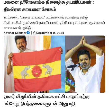
மகனை ஹீ்ரோவாக்க நினைத்த தயாரிப்பாளர் :
திடீரென காலமான சோகம்
‘ராட்சசன்’, ‘மரகத நாணயம்’ படங்களைத் தயாரித்த தமிழ்
சினிமாவின் முன்னணி தயாரிப்பாளர் டில்லி பாபு உடல்நலக் குறைவால்
காலமானார். தமிழ் ...
Kavinar Michael
|
September 9, 2024
நடிகர் விஜய்யின் த.வெ.க கட்சி மாநாட்டிற்கு
பல்வேறு நிபந்தனைகளுடன் அனுமதி