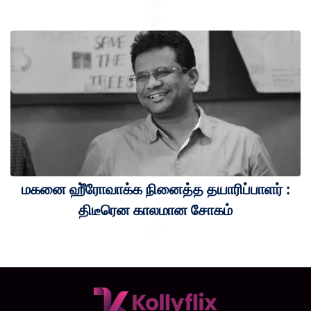
மகனை ஹீ்ரோவாக்க நினைத்த தயாரிப்பாளர் :
திடீரென காலமான சோகம்