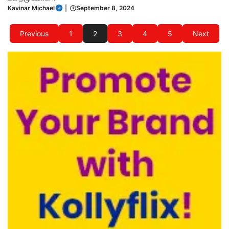
Kavinar Michael
|
September 8, 2024
Previous
1
2
3
4
5
Next