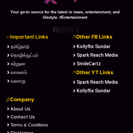
Your go-to source for the latest in news, entertainment, and
lifestyle. #Entertainment
Facebook
WhatsApp
Instagram
X
Important Links
Other FB Links
தமிழ்நாடு
Kollyflix Sundar
தொழில்நுட்பம்
Spark Reach Media
சுற்றுலா
SmileCartz
வாகனம்
Other YT Links
வரலாறு
Spark Reach Media
Kollyflix Sundar
Company
About Us
Contact Us
Terms & Conditions
Disclaimer