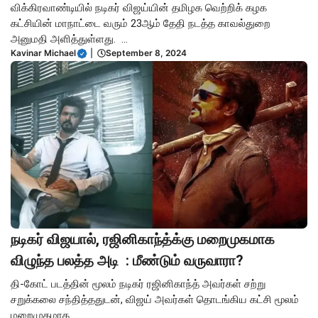
விக்கிரவாண்டியில் நடிகர் விஜய்யின் தமிழக வெற்றிக் கழக
கட்சியின் மாநாட்டை வரும் 23ஆம் தேதி நடத்த காவல்துறை
அனுமதி அளித்துள்ளது. ...
Kavinar Michael
|
September 8, 2024
நடிகர் விஜயால், ரஜினிகாந்த்க்கு மறைமுகமாக
விழுந்த பலத்த அடி : மீண்டும் வருவாரா?
தி-கோட் படத்தின் மூலம் நடிகர் ரஜினிகாந்த் அவர்கள் சற்று
சறுக்கலை சந்தித்ததுடன், விஜய் அவர்கள் தொடங்கிய கட்சி மூலம்
மறைமுகமாக ...