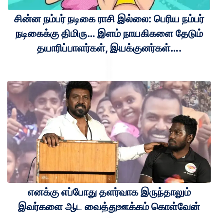
சின்ன நம்பர் நடிகை ராசி இல்லை: பெரிய நம்பர்
நடிகைக்கு திமிரு… இளம் நாயகிகளை தேடும்
தயாரிப்பாளர்கள், இயக்குனர்கள்….
எனக்கு எப்போது தளர்வாக இருந்தாலும்
இவர்களை ஆட வைத்துஊக்கம் கொள்வேன்