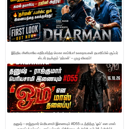
இந்திய சினிமாவே எதிர்பார்த்த மெகா காம்போ! உலகநாயகன் தயாரிப்பில் சூப்பர்
ஸ்டார் நடிக்கும் ‘தர்மன்’ – முழு விவரம்!
தனுஷ் – ராஜ்குமார் பெரியசாமி இணையும் #D55 படத்திற்கு ‘ஓம்’ என மாஸ்