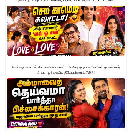
தலைப்பு! மம்மூட்டி, சாய் பல்லவி, ஸ்ரீலீலாவுடன் அக்டோபர் 16-ல் ரிலீஸ்!
செல்வராகவனின் செம காமெடி கலாட்டா! பவிஷ் நாராயணின் ‘லவ் ஓ லவ்’ டீசர்
அவுட்.. ஜூலையில் தியேட்டர்களில் ரிலீஸ்!