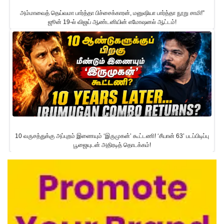
அம்மாவைத் தெய்வமா பார்த்தா பிச்சைக்காரன், மனுஷியா பார்த்தா நூறு சாமி!”
ஜூன் 19-ல் விஜய் ஆண்டனியின் எமோஷனல் ஆட்டம்!
10 வருசத்துக்கு அப்புறம் இணையும் ‘இருமுகன்’ கூட்டணி! ‘சீயான் 63’ படப்பிடிப்பு
பூஜையுடன் அதிரடித் தொடக்கம்!