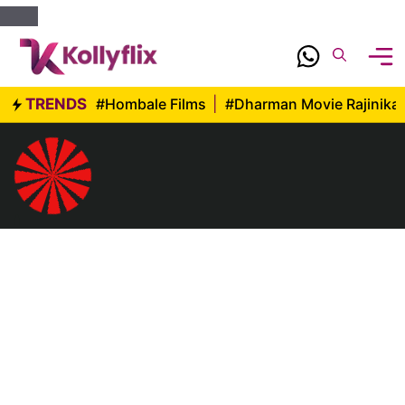
Skip
to
content
TRENDS
#Hombale Films
|
#Dharman Movie Rajinika