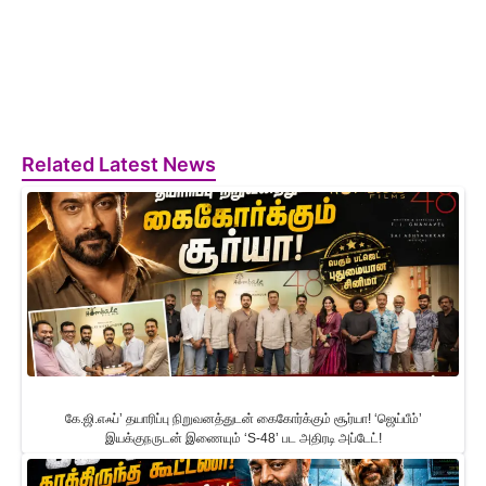
Related Latest News
கே.ஜி.எஃப்’ தயாரிப்பு நிறுவனத்துடன் கைகோர்க்கும் சூர்யா! ‘ஜெய்பீம்’
இயக்குநருடன் இணையும் ‘S-48’ பட அதிரடி அப்டேட்!