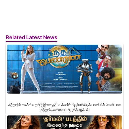
Related Latest News
கத்தாரில் கலக்கிய தமிழ் இளைஞர்! அக்மார்க் பியூச்சரிஸ்டிக் பாணியில் வெளியான
‘சுந்தரிப்பெண்ணே’ மியூசிக் ஆல்பம்!