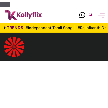
Skip
to
content
TRENDS
#Independent Tamil Song
|
#Rajinikanth D