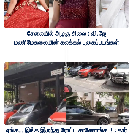
சேலையில் அழகு சிலை : வி.ஜே
மணிமேகலையின் கலக்கல் புகைப்படங்கள்
ஏங்க… இங்க இருந்து ரோட்ட காணோங்க..! : கார்