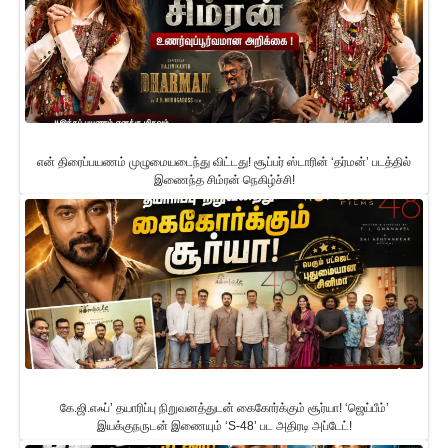
என் திரைப்பயணம் முழுமையடைந்து விட்டது! சூப்பர் ஸ்டாரின் ‘தர்மன்’ படத்தில்
இணைந்த சிம்ரன் நெகிழ்ச்சி!
கே.ஜி.எஃப்’ தயாரிப்பு நிறுவனத்துடன் கைகோர்க்கும் சூர்யா! ‘ஜெய்பீம்’
இயக்குநருடன் இணையும் ‘S-48’ பட அதிரடி அப்டேட்!