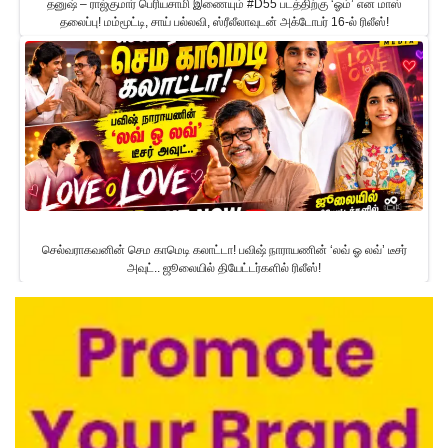
தனுஷ் – ராஜ்குமார் பெரியசாமி இணையும் #D55 படத்திற்கு ‘ஓம்’ என மாஸ்
தலைப்பு! மம்மூட்டி, சாய் பல்லவி, ஸ்ரீலீலாவுடன் அக்டோபர் 16-ல் ரிலீஸ்!
செல்வராகவனின் செம காமெடி கலாட்டா! பவிஷ் நாராயணின் ‘லவ் ஓ லவ்’ டீசர்
அவுட்.. ஜூலையில் தியேட்டர்களில் ரிலீஸ்!