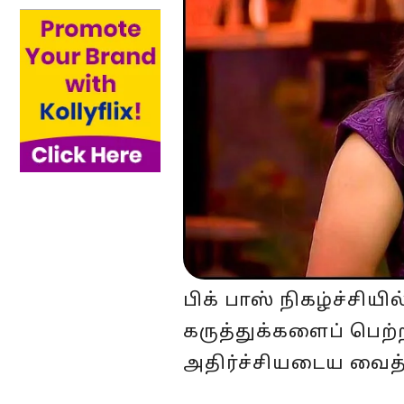
பிக் பாஸ் நிகழ்ச்சிய
கருத்துக்களைப் பெற்
அதிர்ச்சியடைய வைத்