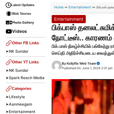
Latest Updates
Home
➺
Entertainment
➺
பிக்பாஸ் தன
Web Stories
Entertainment
Photo Gallery
பிக்பாஸ் தனலட்சுமி
Videos
நோட்டீஸ்.. காரணம
Other FB Links
பிக் பாஸ் நிகழ்ச்சியில் பங்கேற்
➤
NK Sundar
செய்தி அதிர்ச்சியடைய வைத்துள்ள
Other YT Links
By
Kollyflix Web Team
Published On: June 1, 2024 2:31 pm
➤
NK Sundar
➤
Spark Reach Media
Categories
➤
Lifestyle
➤
Aanmeegam
➤
Entertainment