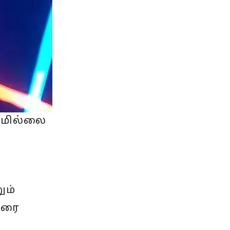
பமில்லை
ும்
ுரை