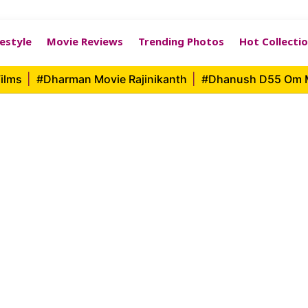
festyle
Movie Reviews
Trending Photos
Hot Collecti
ilms
|
#Dharman Movie Rajinikanth
|
#Dhanush D55 Om 