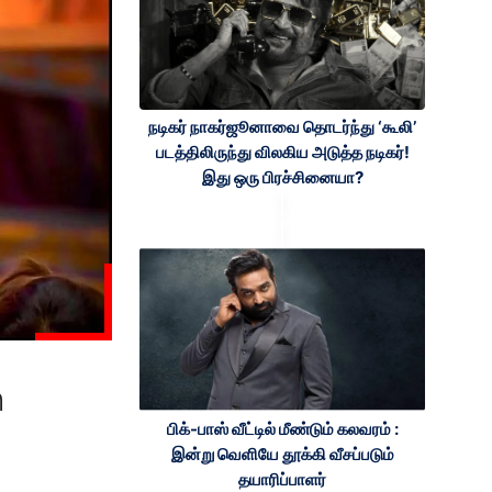
நடிகர் நாகர்ஜூனாவை தொடர்ந்து ‘கூலி’
படத்திலிருந்து விலகிய அடுத்த நடிகர்!
இது ஒரு பிரச்சினையா?
ி
பிக்-பாஸ் வீட்டில் மீண்டும் கலவரம் :
இன்று வெளியே தூக்கி வீசப்படும்
தயாரிப்பாளர்