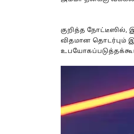
குறித்த நோட்டீஸில், 
விதமான தொடர்பும் 
உபயோகப்படுத்தக்கூடா