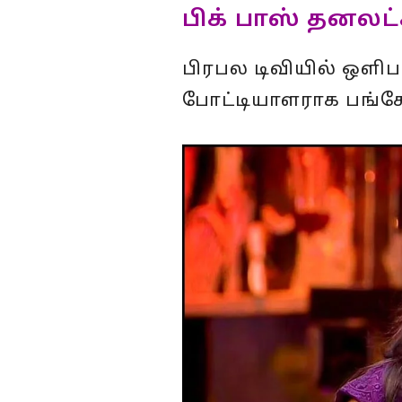
பிக் பாஸ் தனலட்
பிரபல டிவியில் ஒளிபர
போட்டியாளராக பங்கே