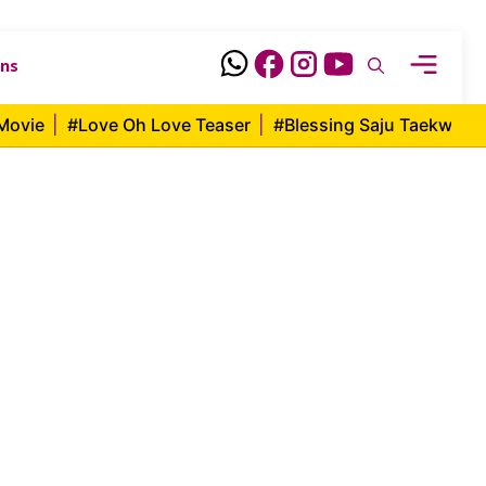
ons
Movie
|
#Love Oh Love Teaser
|
#Blessing Saju Taekwon