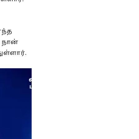
எந்த
 நான்
ள்ளார்.