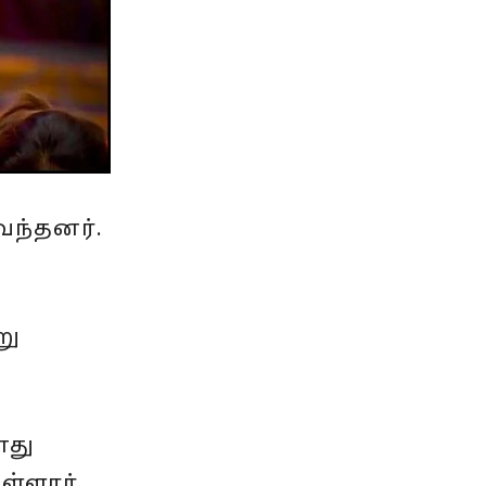
வந்தனர்.
று
னது
ள்ளார்.